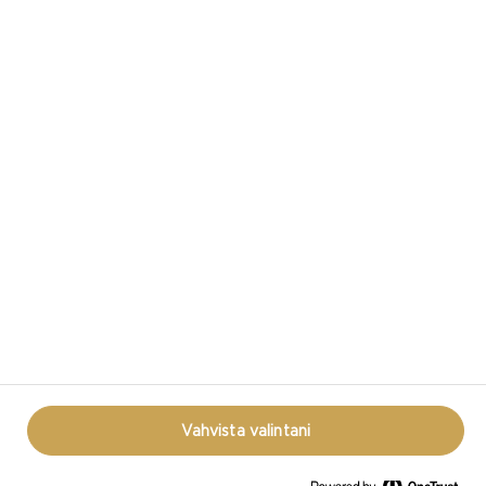
CASTELLO SOSIAALISESSA MEDIASSA
TIETOSUOJASELOSTE
KÄYTTÖEHDOT
EVÄSTEKÄYTÄNTÖ
REOPEN COOKIE POPUP
Vahvista valintani
© CASTELLO 2014 - 2026