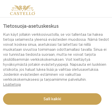
Tietosuoja-asetuskeskus
Kun käyt jollakin verkkosivustolla, se voi tallentaa tai hakea
CASTELLON TARINA
tietoja selaimesta yleensä evästeiden muodossa. Nämä tiedot
voivat koskea sinua, asetuksiasi tai laitettasi tai niillä
muokataan sivustoa toimimaan odottamallasi tavalla. Sinua ei
voi tunnistaa tiedoista suoraan, mutta ne voivat tarjota
MIKSI CASTELLO ON
yksilöllisemmän verkkokokemuksen. Voit kieltäytyä
ERIKOISJUUSTOJEN
hyväksymästä joitakin evästetyyppejä. Napsauta eri luokkien
otsikoita, jos haluat lukea lisää ja vaihtaa oletusasetuksia.
AATELIA? SIIHEN ON KAKSI
Joidenkin evästeiden estäminen voi vaikuttaa
SYYTÄ: MAINEIKAS
verkkokokemukseesi ja tarjoamiimme palveluihin.
Lisätietoja
HISTORIA JA PITKÄT
PERINTEET TAIDOKKAASTA
Salli kaikki
JUUSTONVALMISTUKSESTA.
VAIKKA CASTELLO-