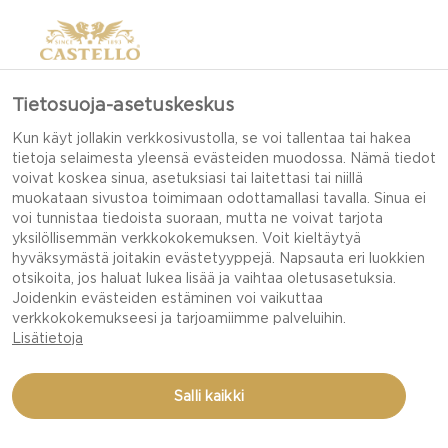
Tietosuoja-asetuskeskus
HALUATKO LÖYTÄÄ
Kun käyt jollakin verkkosivustolla, se voi tallentaa tai hakea
tietoja selaimesta yleensä evästeiden muodossa. Nämä tiedot
JUUSTOLLE
voivat koskea sinua, asetuksiasi tai laitettasi tai niillä
LISUKKEEN?
muokataan sivustoa toimimaan odottamallasi tavalla. Sinua ei
voi tunnistaa tiedoista suoraan, mutta ne voivat tarjota
yksilöllisemmän verkkokokemuksen. Voit kieltäytyä
hyväksymästä joitakin evästetyyppejä. Napsauta eri luokkien
otsikoita, jos haluat lukea lisää ja vaihtaa oletusasetuksia.
Löydä juustollesi täydellinen makupari!
Joidenkin evästeiden estäminen voi vaikuttaa
verkkokokemukseesi ja tarjoamiimme palveluihin.
Lisätietoja
Kokeilut ja makuyhdistelmät ovat osa ruoanlaiton
hauskuutta – voit pelailla juustojen mauilla ja
Salli kaikki
lisukkeilla, sillä niiden yhdistelmille ei ole sääntöjä!