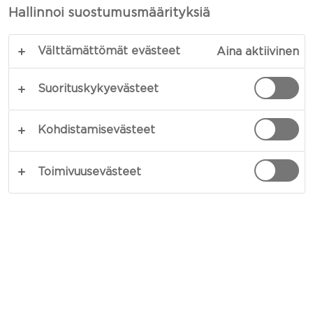
keksejä rakastamillasi päällisillä – voileipäkeksejä
Hallinnoi suostumusmäärityksiä
voi koristaa ja maustaa loputtomilla
yhdistelmillä.Voit joko lisätä mausteet taikinaan tai
Välttämättömät evästeet
Aina aktiivinen
ripotella ne keksien päälle ennen uuniin laittoa.
Tällä kertaa valmistin neljä eri vaihtoehtoa:
Suorituskykyevästeet
unikonsiemen, merisuola, mustapippuri ja paprika.
Yhdistelmiä on loputon määrä ja voit helposti
Kohdistamisevästeet
sovittaa maut yhteen juustotarjottimellasi olevien
juustojen kanssa.
Toimivuusevästeet