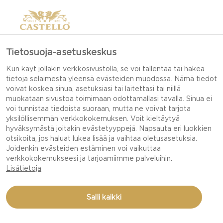
Tietosuoja-asetuskeskus
KOTITEKOISET
Kun käyt jollakin verkkosivustolla, se voi tallentaa tai hakea
tietoja selaimesta yleensä evästeiden muodossa. Nämä tiedot
VOILEIPÄKEKSIT
voivat koskea sinua, asetuksiasi tai laitettasi tai niillä
muokataan sivustoa toimimaan odottamallasi tavalla. Sinua ei
voi tunnistaa tiedoista suoraan, mutta ne voivat tarjota
yksilöllisemmän verkkokokemuksen. Voit kieltäytyä
Nautiskele juustosi herkullisten kotitekoisten
hyväksymästä joitakin evästetyyppejä. Napsauta eri luokkien
otsikoita, jos haluat lukea lisää ja vaihtaa oletusasetuksia.
voileipäkeksien kanssa!
Joidenkin evästeiden estäminen voi vaikuttaa
verkkokokemukseesi ja tarjoamiimme palveluihin.
Lisätietoja
Nautiskele juustosi herkullisten kotitekoisten
voileipäkeksien kanssa!Tällä uskomattoman
helpolla voileipäkeksireseptillä voit tehdä
Salli kaikki
vaikutuksen vieraisiisi. Luo kauniita ja rapeita