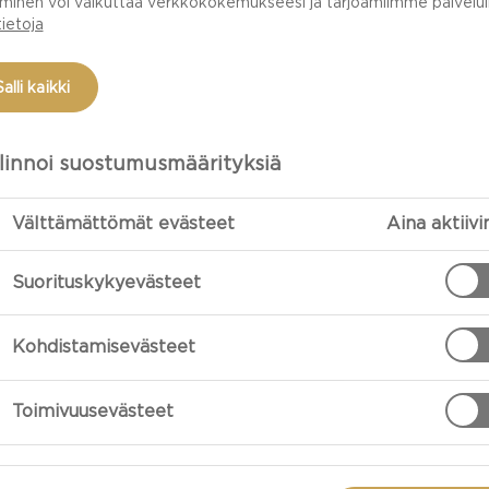
minen voi vaikuttaa verkkokokemukseesi ja tarjoamiimme palveluih
a huoneenlämmössä ennen maistiaisia (ota homejuustot j
tietoja
ua – kovat juustot puoli tuntia ennen).
Salli kaikki
 voimakkuuden mukaan – aloita miedoimmasta.
linnoi suostumusmäärityksiä
ka kuvailisit ulkonäköä? (Väri, muoto, kuori jne.)
Välttämättömät evästeet
Aina aktiivi
isit tuoksua? (Raikas, kukkainen, mausteinen jne.)
Suorituskykyevästeet
sta.
Kohdistamisevästeet
ureskele hitaasti antaen maun kehittyä kielellä.
Toimivuusevästeet
s on? (Pehmeä, kermainen, kova, rapea jne.)