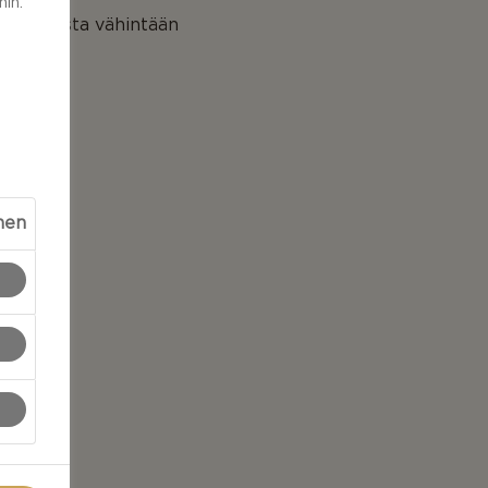
in.
ääkaapista vähintään
nen