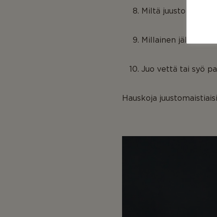
Miltä juusto maistu
Millainen jälkimaku
Juo vettä tai syö p
Hauskoja juustomaistiaisi