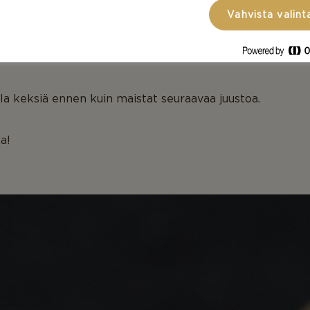
Vahvista valint
u? (Karvas, suolainen, hapan, makea, hedelmäinen jne.)
 on?
ala keksiä ennen kuin maistat seuraavaa juustoa.
a!