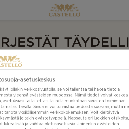
ÄRJESTÄT TÄYDELL
MAISTIAISET
tosuoja-asetuskeskus
 ainutlaatuinen ja monimutkainen kuin hieno viini. Täss
käyt jollakin verkkosivustolla, se voi tallentaa tai hakea tietoja
imesta yleensä evästeiden muodossa. Nämä tiedot voivat koskea
aisiin – seuraa ohjeita ja voit olla varma, että koet eri 
a, asetuksiasi tai laitettasi tai niillä muokataan sivustoa toimimaan
t.
tamallasi tavalla. Sinua ei voi tunnistaa tiedoista suoraan, mutta ne
at tarjota yksilöllisemmän verkkokokemuksen. Voit kieltäytyä
ksymästä joitakin evästetyyppejä. Napsauta eri luokkien otsikoita,
AISET
at lukea lisää ja vaihtaa oletusasetuksia. Joidenkin evästeiden