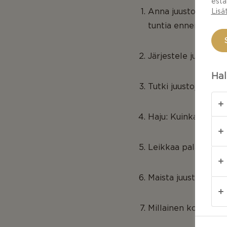
estä
Anna juustojen oll
Lisä
tuntia ennen tarjoil
Järjestele juustot
Hal
Tutki juustoja. Kuin
Haju: Kuinka kuvail
Leikkaa pala juusto
Maista juustoa ja p
Millainen koostumu