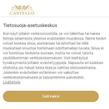
Tietosuoja-asetuskeskus
KUINKA YHDISTÄÄ
Kun käyt jollakin verkkosivustolla, se voi tallentaa tai hakea
tietoja selaimesta yleensä evästeiden muodossa. Nämä tiedot
PUNAVIINI & JUUSTO
voivat koskea sinua, asetuksiasi tai laitettasi tai niillä
muokataan sivustoa toimimaan odottamallasi tavalla. Sinua ei
voi tunnistaa tiedoista suoraan, mutta ne voivat tarjota
yksilöllisemmän verkkokokemuksen. Voit kieltäytyä
Ennen kuin avaat sen kalliin punaviinipullon, jonka
hyväksymästä joitakin evästetyyppejä. Napsauta eri luokkien
otsikoita, jos haluat lukea lisää ja vaihtaa oletusasetuksia.
haluat tarjoilla juustotarjottimen kanssa, lue
Joidenkin evästeiden estäminen voi vaikuttaa
vinkkimme, mitä punaviiniä kannattaa tarjoilla
verkkokokemukseesi ja tarjoamiimme palveluihin.
juuston seurana.
Lisätietoja
Salli kaikki
Kaikki rakastavat rentoutua iltaisin punaviinin ja
juuston kanssa. Se toimii joka kerta vai mitä?