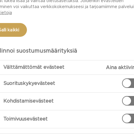
at lukea lisää ja vaihtaa oletusasetuksia. Joidenkin evästeiden
minen voi vaikuttaa verkkokokemukseesi ja tarjoamiimme palveluih
tietoja
Salli kaikki
linnoi suostumusmäärityksiä
Välttämättömät evästeet
Aina aktiivi
Suorituskykyevästeet
VALMISTUS
Kohdistamisevästeet
to 125g
Aloita vohveli
liuottamalla s
Toimivuusevästeet
jauhot, suola j
piimä ja voi. P