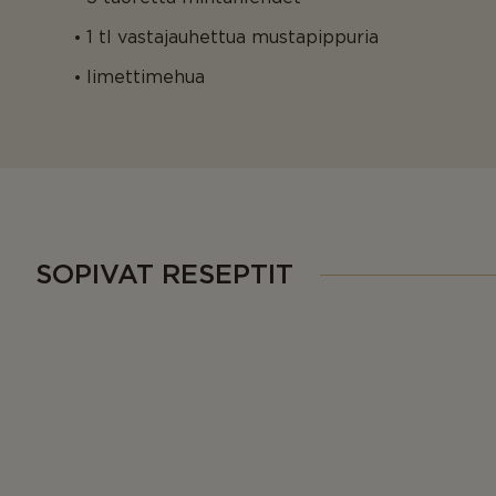
1 tl vastajauhettua mustapippuria
limettimehua
SOPIVAT RESEPTIT