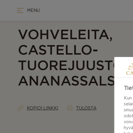
MENU
VOHVELEITA,
CASTELLO-
TUOREJUUSTOA
ANANASSALSA
Tie
Kun 
sela
KOPIOI LINKKI
TULOSTA
sinu
odot
voiv
hyvä