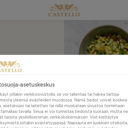
 JA
A
tosuoja-asetuskeskus
käyt jollakin verkkosivustolla, se voi tallentaa tai hakea tietoja
imesta yleensä evästeiden muodossa. Nämä tiedot voivat koskea
a, asetuksiasi tai laitettasi tai niillä muokataan sivustoa toimimaan
tamallasi tavalla. Sinua ei voi tunnistaa tiedoista suoraan, mutta ne
at tarjota yksilöllisemmän verkkokokemuksen. Voit kieltäytyä
ksymästä joitakin evästetyyppejä. Napsauta eri luokkien otsikoita,