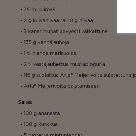
75 ml piimää
2 g kuivahiivaa tai 10 g hiivaa
3 kananmunat kevyesti vatkattuna
175 g vehnäjauhoja
1 tl hienoa merisuolaa
2 tl vastajauhettua mustapippuria
115 g suolattua Arla® Meijerivoita sulatettuna 
Arla® Meijerivoita paistamiseen
Salsa:
100 g ananasta
100 g kurkkua
5 tuoretta mintunlehdet