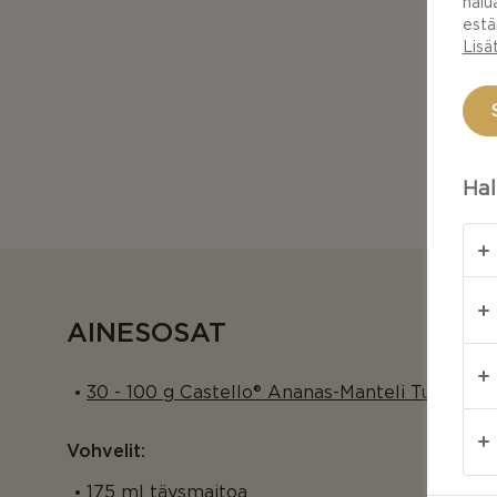
halu
estä
Lisä
Hal
AINESOSAT
30 - 100 g Castello® Ananas-Manteli Tuorejuus
Vohvelit:
175 ml täysmaitoa