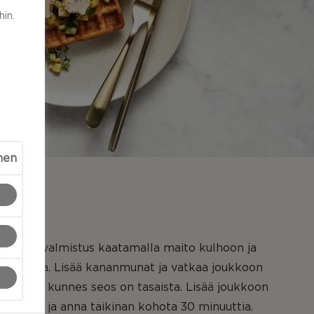
in.
nen
taikinan valmistus kaatamalla maito kulhoon ja
iihen hiiva. Lisää kananmunat ja vatkaa joukkoon
a pippuri, kunnes seos on tasaista. Lisää joukkoon
eitä astia ja anna taikinan kohota 30 minuuttia.