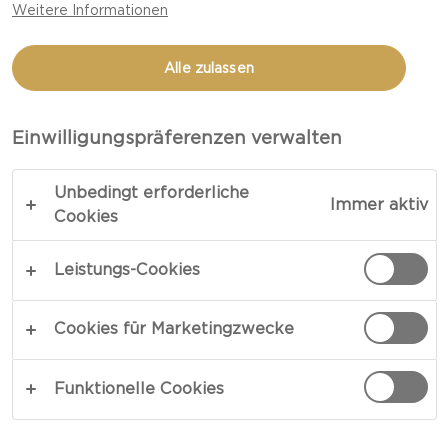
Weitere Informationen
CHILI IM THAI-STYLE
Alle zulassen
LINK KOPIEREN
DRUCKEN
Einwilligungspräferenzen verwalten
Unbedingt erforderliche
Immer aktiv
ZUTATEN
Cookies
Leistungs-Cookies
4 Portion
Zutaten
Cookies für Marketingzwecke
1 Castello Castello® White mit Chili
Funktionelle Cookies
1 EL Tomatenmark
1 prise Zitronengraspulver