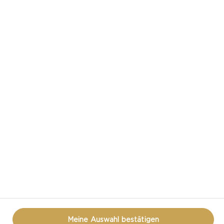
CASTELLO IN DEN SOZIALEN MEDIEN
HAST DU EINE FRAGE ZUM THEMA KÄSE?
KONTAKTIERE UNS!
DATENSCHUTZ
NUTZUNGSBEDINGUNGEN
COOKIE INFORMATION
ÖFFNEN SIE DAS COOKIE-POPUP ERNEUT
Meine Auswahl bestätigen