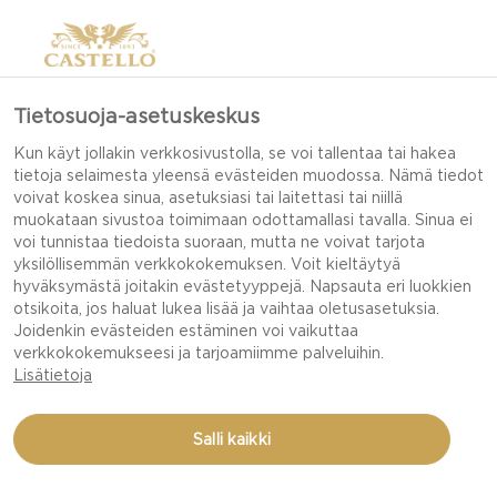
Tietosuoja-asetuskeskus
PARHAAT PIZZAT
Kun käyt jollakin verkkosivustolla, se voi tallentaa tai hakea
tietoja selaimesta yleensä evästeiden muodossa. Nämä tiedot
voivat koskea sinua, asetuksiasi tai laitettasi tai niillä
muokataan sivustoa toimimaan odottamallasi tavalla. Sinua ei
Punajuuri ja homejuusto sopivat täydellisesti
voi tunnistaa tiedoista suoraan, mutta ne voivat tarjota
yksilöllisemmän verkkokokemuksen. Voit kieltäytyä
pizzaan!
hyväksymästä joitakin evästetyyppejä. Napsauta eri luokkien
otsikoita, jos haluat lukea lisää ja vaihtaa oletusasetuksia.
Joidenkin evästeiden estäminen voi vaikuttaa
verkkokokemukseesi ja tarjoamiimme palveluihin.
Lisätietoja
Salli kaikki