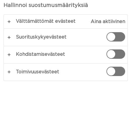
Hallinnoi suostumusmäärityksiä
Välttämättömät evästeet
Aina aktiivinen
Suorituskykyevästeet
Kohdistamisevästeet
Vaikka klassinen pizza maistuu aina hyvältä,
Toimivuusevästeet
toimivat myös erilaiset kasvispizzapohjat ja pizzan
uudet versiot loistavasti! Päällysten kanssa voi
lähteä vapaasti kehittelemään parhaita makuja.
Nyt pizzassa maistuvat punajuuret, peruna,
mantelit ja lehtikaali!