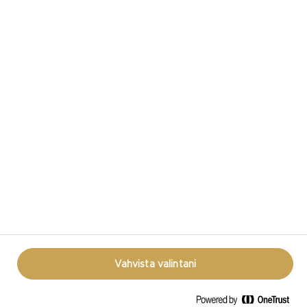
CASTELLO SOSIAALISESSA MEDIASSA
TIETOSUOJASELOSTE
KÄYTTÖEHDOT
EVÄSTEKÄYTÄNTÖ
REOPEN COOKIE POPUP
Vahvista valintani
© CASTELLO 2014 - 2026