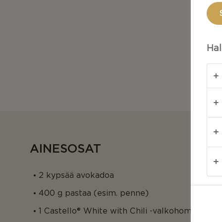
Hal
AINESOSAT
2 kypsää avokadoa
400 g pastaa (esim. penne)
1 Castello® White with Chili -valkohomejuusto