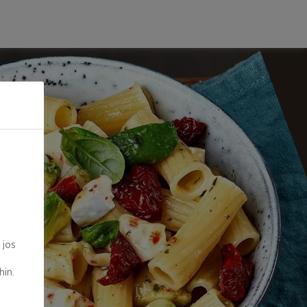
 jos
in.