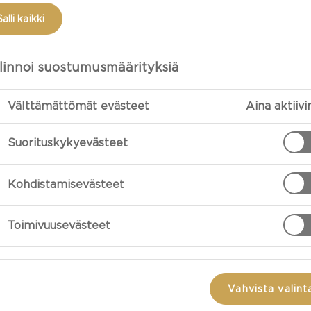
Salli kaikki
linnoi suostumusmäärityksiä
Välttämättömät evästeet
Aina aktiivi
Suorituskykyevästeet
Kohdistamisevästeet
VALMISTUS
Toimivuusevästeet
Keitä pasta p
avokadot, auri
paloiksi. Seko
Vahvista valint
a
valutetun pasta