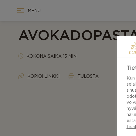
MENU
AVOKADOPASTA
KOKONAISAIKA 15 MIN
Tie
KOPIOI LINKKI
TULOSTA
Kun 
sela
sinu
odot
voiv
hyvä
halu
estä
Lisä