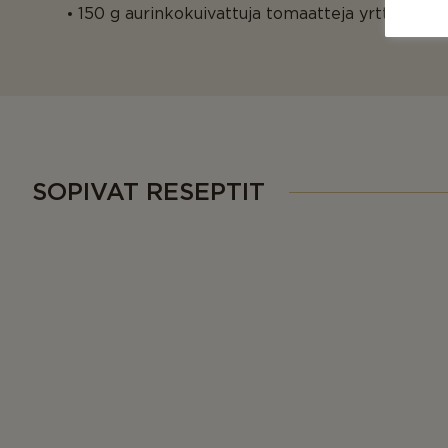
150 g aurinkokuivattuja tomaatteja yrttimarina
SOPIVAT RESEPTIT