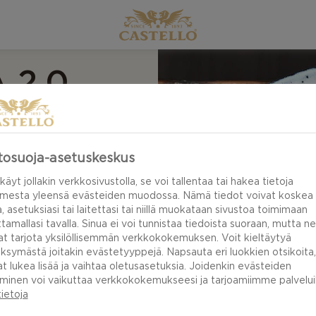
 2.0
tosuoja-asetuskeskus
käyt jollakin verkkosivustolla, se voi tallentaa tai hakea tietoja
imesta yleensä evästeiden muodossa. Nämä tiedot voivat koskea
a, asetuksiasi tai laitettasi tai niillä muokataan sivustoa toimimaan
tamallasi tavalla. Sinua ei voi tunnistaa tiedoista suoraan, mutta ne
at tarjota yksilöllisemmän verkkokokemuksen. Voit kieltäytyä
ksymästä joitakin evästetyyppejä. Napsauta eri luokkien otsikoita,
at lukea lisää ja vaihtaa oletusasetuksia. Joidenkin evästeiden
minen voi vaikuttaa verkkokokemukseesi ja tarjoamiimme palveluih
tietoja