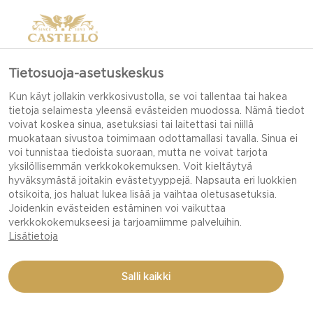
Tietosuoja-asetuskeskus
SINUN PIKNIK-
Kun käyt jollakin verkkosivustolla, se voi tallentaa tai hakea
tietoja selaimesta yleensä evästeiden muodossa. Nämä tiedot
MUISTILISTASI
voivat koskea sinua, asetuksiasi tai laitettasi tai niillä
muokataan sivustoa toimimaan odottamallasi tavalla. Sinua ei
voi tunnistaa tiedoista suoraan, mutta ne voivat tarjota
yksilöllisemmän verkkokokemuksen. Voit kieltäytyä
Etkö ole varma, mitä haluat tarjoilla seuraavalla
hyväksymästä joitakin evästetyyppejä. Napsauta eri luokkien
otsikoita, jos haluat lukea lisää ja vaihtaa oletusasetuksia.
piknikillä? Täydellinen piknik herkullisella ruoalla
Joidenkin evästeiden estäminen voi vaikuttaa
on ihanteellinen tilaisuus nauttia luonnosta ja
verkkokokemukseesi ja tarjoamiimme palveluihin.
kesäauringosta. Piknikin tulisi olla rentouttava
Lisätietoja
kokemus, joten varmista, että piknik-korissasi on
kaikki tarpeellinen. Piknikin onnistuminen on kiinni
Salli kaikki
valmistelusta!