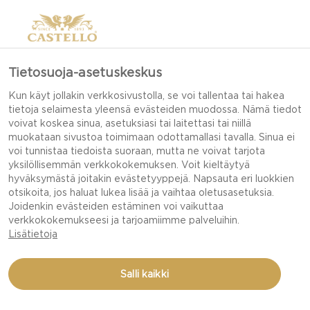
Tietosuoja-asetuskeskus
Kun käyt jollakin verkkosivustolla, se voi tallentaa tai hakea
tietoja selaimesta yleensä evästeiden muodossa. Nämä tiedot
voivat koskea sinua, asetuksiasi tai laitettasi tai niillä
muokataan sivustoa toimimaan odottamallasi tavalla. Sinua ei
voi tunnistaa tiedoista suoraan, mutta ne voivat tarjota
yksilöllisemmän verkkokokemuksen. Voit kieltäytyä
hyväksymästä joitakin evästetyyppejä. Napsauta eri luokkien
otsikoita, jos haluat lukea lisää ja vaihtaa oletusasetuksia.
Joidenkin evästeiden estäminen voi vaikuttaa
verkkokokemukseesi ja tarjoamiimme palveluihin.
Lisätietoja
Salli kaikki
BRUSCHETTA