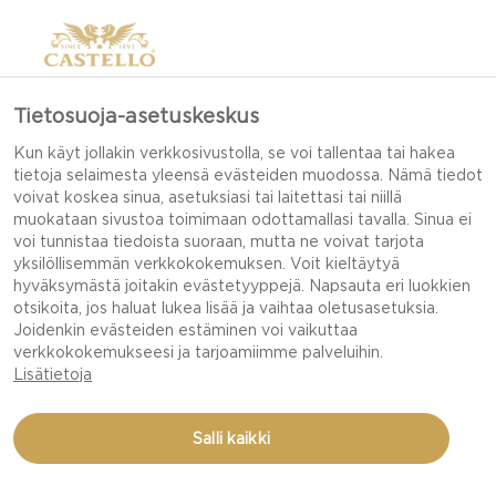
Tietosuoja-asetuskeskus
Kun käyt jollakin verkkosivustolla, se voi tallentaa tai hakea
tietoja selaimesta yleensä evästeiden muodossa. Nämä tiedot
voivat koskea sinua, asetuksiasi tai laitettasi tai niillä
muokataan sivustoa toimimaan odottamallasi tavalla. Sinua ei
voi tunnistaa tiedoista suoraan, mutta ne voivat tarjota
yksilöllisemmän verkkokokemuksen. Voit kieltäytyä
hyväksymästä joitakin evästetyyppejä. Napsauta eri luokkien
otsikoita, jos haluat lukea lisää ja vaihtaa oletusasetuksia.
Joidenkin evästeiden estäminen voi vaikuttaa
verkkokokemukseesi ja tarjoamiimme palveluihin.
Lisätietoja
Salli kaikki
GRILLATUT PORKKANAT