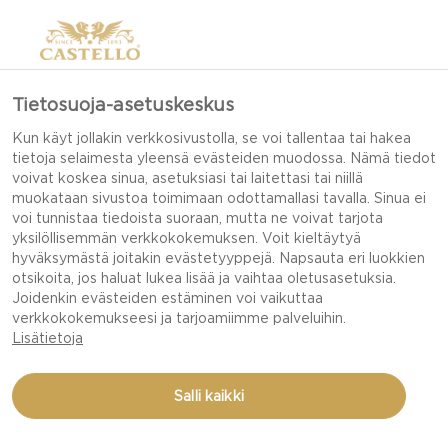
Tietosuoja-asetuskeskus
Kun käyt jollakin verkkosivustolla, se voi tallentaa tai hakea
tietoja selaimesta yleensä evästeiden muodossa. Nämä tiedot
voivat koskea sinua, asetuksiasi tai laitettasi tai niillä
muokataan sivustoa toimimaan odottamallasi tavalla. Sinua ei
voi tunnistaa tiedoista suoraan, mutta ne voivat tarjota
yksilöllisemmän verkkokokemuksen. Voit kieltäytyä
hyväksymästä joitakin evästetyyppejä. Napsauta eri luokkien
otsikoita, jos haluat lukea lisää ja vaihtaa oletusasetuksia.
Joidenkin evästeiden estäminen voi vaikuttaa
verkkokokemukseesi ja tarjoamiimme palveluihin.
Lisätietoja
Salli kaikki
KOTITEKOISET