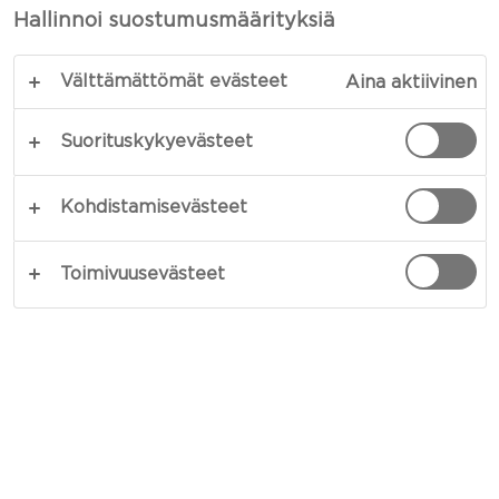
VOILEIPÄKEKSIT
Hallinnoi suostumusmäärityksiä
Välttämättömät evästeet
Aina aktiivinen
KOPIOI LINKKI
TULOSTA
Suorituskykyevästeet
Kohdistamisevästeet
AINESOSAT
Toimivuusevästeet
4 annokset
2 dl vettä
400 g vehnäjauhoja
Hyppysellinen hienoa suolaa
öljyä