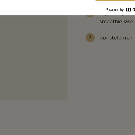
Täytä 2 kylmää
smoothie lasei
Koristele mang