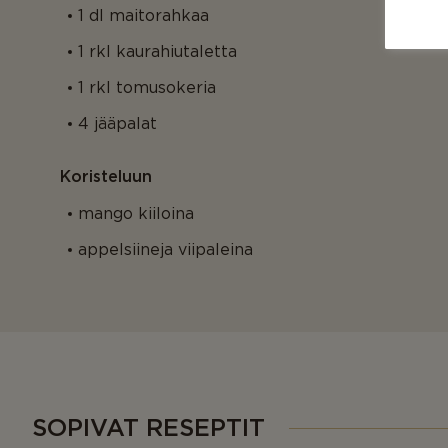
1 dl maitorahkaa
1 rkl kaurahiutaletta
1 rkl tomusokeria
4 jääpalat
Koristeluun
mango kiiloina
appelsiineja viipaleina
SOPIVAT RESEPTIT