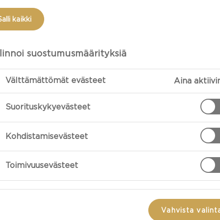
Salli kaikki
linnoi suostumusmäärityksiä
Välttämättömät evästeet
Aina aktiivi
Suorituskykyevästeet
Kohdistamisevästeet
VALMISTUS
Toimivuusevästeet
Aloita mango-a
pakastemangot,
tomusokeri te
Vahvista valint
noin 45 sekunt