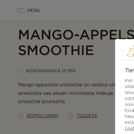
MENU
MANGO-APPELSI
SMOOTHIE
Tie
KOKONAISAIKA 15 MIN
Kun 
Mango-appelsiini smoothie on osoitus siitä, kuink
sela
sinu
aineksista saa aikaan moninaisia makuja. Nauti m
odot
smoothie brunssilla.
voiv
hyvä
KOPIOI LINKKI
TULOSTA
halu
estä
Lisä