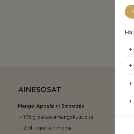
Hal
AINESOSAT
Mango-Appelsiini Smoothie
175 g pakastemangokuutioita
2 dl appelsiinimehua