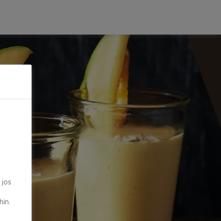
 jos
in.