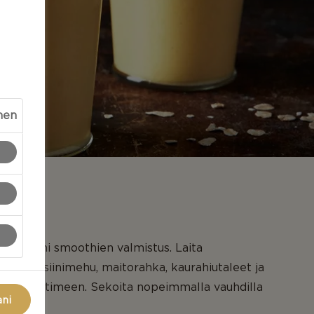
nen
ppelsiini smoothien valmistus. Laita
 appelsiinimehu, maitorahka, kaurahiutaleet ja
hosekoittimeen. Sekoita nopeimmalla vauhdilla
ani
ia.