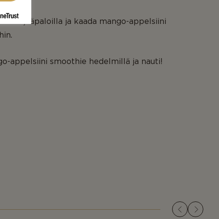
 lasia jääpaloilla ja kaada mango-appelsiini
hin.
o-appelsiini smoothie hedelmillä ja nauti!