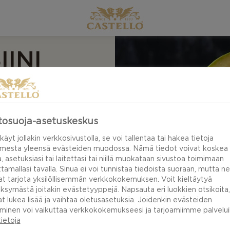
INI
tosuoja-asetuskeskus
käyt jollakin verkkosivustolla, se voi tallentaa tai hakea tietoja
a yksinkertaisista
imesta yleensä evästeiden muodossa. Nämä tiedot voivat koskea
a, asetuksiasi tai laitettasi tai niillä muokataan sivustoa toimimaan
ango-appelsiini
tamallasi tavalla. Sinua ei voi tunnistaa tiedoista suoraan, mutta ne
at tarjota yksilöllisemmän verkkokokemuksen. Voit kieltäytyä
ksymästä joitakin evästetyyppejä. Napsauta eri luokkien otsikoita,
at lukea lisää ja vaihtaa oletusasetuksia. Joidenkin evästeiden
minen voi vaikuttaa verkkokokemukseesi ja tarjoamiimme palveluih
tietoja