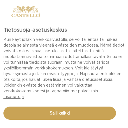
Tietosuoja-asetuskeskus
Kun käyt jollakin verkkosivustolla, se voi tallentaa tai hakea
tietoja selaimesta yleensä evästeiden muodossa. Nämä tiedot
voivat koskea sinua, asetuksiasi tai laitettasi tai niillä
muokataan sivustoa toimimaan odottamallasi tavalla. Sinua ei
voi tunnistaa tiedoista suoraan, mutta ne voivat tarjota
yksilöllisemmän verkkokokemuksen. Voit kieltäytyä
hyväksymästä joitakin evästetyyppejä. Napsauta eri luokkien
otsikoita, jos haluat lukea lisää ja vaihtaa oletusasetuksia.
Joidenkin evästeiden estäminen voi vaikuttaa
verkkokokemukseesi ja tarjoamiimme palveluihin.
Lisätietoja
Salli kaikki
SUKLAA-