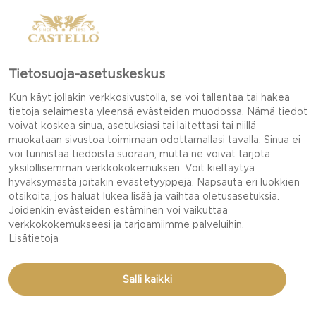
Tietosuoja-asetuskeskus
Kun käyt jollakin verkkosivustolla, se voi tallentaa tai hakea
tietoja selaimesta yleensä evästeiden muodossa. Nämä tiedot
voivat koskea sinua, asetuksiasi tai laitettasi tai niillä
muokataan sivustoa toimimaan odottamallasi tavalla. Sinua ei
voi tunnistaa tiedoista suoraan, mutta ne voivat tarjota
yksilöllisemmän verkkokokemuksen. Voit kieltäytyä
hyväksymästä joitakin evästetyyppejä. Napsauta eri luokkien
otsikoita, jos haluat lukea lisää ja vaihtaa oletusasetuksia.
Joidenkin evästeiden estäminen voi vaikuttaa
verkkokokemukseesi ja tarjoamiimme palveluihin.
Lisätietoja
Salli kaikki
UUNISSA PAISTETTU