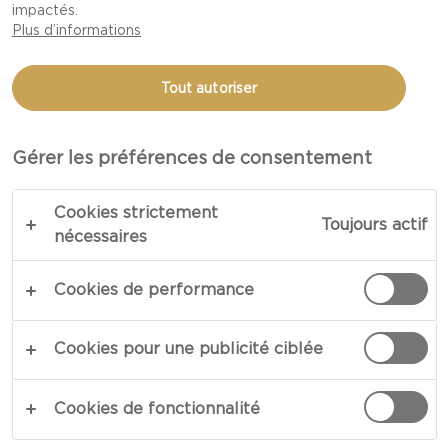
TOUTEFOIS, LE NOMBRE
impactés.
ILLIMITÉ DE POSSIBILITÉS
Plus d’informations
DE RECETTES ET
D’EXPÉRIENCES SE RÉVÈLE
Tout autoriser
SOUVENT DÉCONCERTANT.
IMAGINEZ ALORS UN
Gérer les préférences de consentement
MOYEN DE PASSER AU
PEIGNE FIN LA MULTITUDE
Cookies strictement
Toujours actif
nécessaires
DE CHOIX
GASTRONOMIQUES
Cookies de performance
OFFERTS POUR DÉNICHER
DE NOUVELLES
Cookies pour une publicité ciblée
EXPÉRIENCES
ALIMENTAIRES
Cookies de fonctionnalité
PERSONNELLES QUI