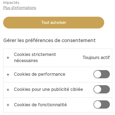
impactés.
Plus d’informations
Tout autoriser
Gérer les préférences de consentement
LE PARFAIT FESTIN EN
Cookies strictement
PLEIN AIR
Toujours actif
nécessaires
Immortalisez l’instant magique à l’aide de
Cookies de performance
bâtonnets de légumes, de trempettes
irrésistibles, de salades variées et de sandwichs
Cookies pour une publicité ciblée
servis dans une baguette croustillante. Le tout
dignement couronné d’un dessert aux fruits
Cookies de fonctionnalité
frais. Nos astuces pour pique-nique et nos
vidéos alléchantes sont la meilleure façon de