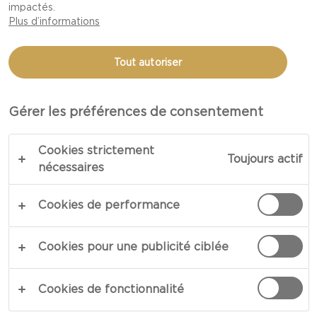
impactés.
Plus d’informations
Tout autoriser
Gérer les préférences de consentement
SAVOUREUSES
Cookies strictement
GRILLADES
Toujours actif
nécessaires
Grillez des viandes marinées ou des hamburgers
Cookies de performance
végétariens sur le barbecue, servez-les avec de
généreux plats d’accompagnement et des
Cookies pour une publicité ciblée
bières bien froides. Voilà comment couronner
un long après-midi de détente. Découvrez nos
Cookies de fonctionnalité
délicieuses suggestions et vidéos pour créer un
formidable repas de barbecue dont tous se