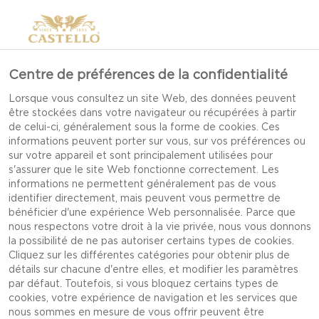
Centre de préférences de la confidentialité
Lorsque vous consultez un site Web, des données peuvent
être stockées dans votre navigateur ou récupérées à partir
PLATEAUX DES
de celui-ci, généralement sous la forme de cookies. Ces
informations peuvent porter sur vous, sur vos préférences ou
FROMAGES
sur votre appareil et sont principalement utilisées pour
s'assurer que le site Web fonctionne correctement. Les
informations ne permettent généralement pas de vous
identifier directement, mais peuvent vous permettre de
UNE DES MANIÈRES LES PLUS SIMPLES ET LES
bénéficier d'une expérience Web personnalisée. Parce que
PLUS DÉLICIEUSES DE DÉGUSTER DU FROMAGE.
nous respectons votre droit à la vie privée, nous vous donnons
PRENEZ VOTRE PLATEAU PRÉFÉRÉ ET
la possibilité de ne pas autoriser certains types de cookies.
MÉLANGEZ LES FROMAGES ET LES ACCORDS
Cliquez sur les différentes catégories pour obtenir plus de
POUR SURPRENDRE ET RAVIR VOS PAPILLES
détails sur chacune d'entre elles, et modifier les paramètres
par défaut. Toutefois, si vous bloquez certains types de
GUSTATIVES.
cookies, votre expérience de navigation et les services que
nous sommes en mesure de vous offrir peuvent être