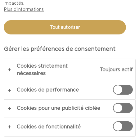
impactés.
EXPLORER
Plus d’informations
Tout autoriser
Gérer les préférences de consentement
DES OCCASIONS QUI FONT
PLAISIR
Cookies strictement
Toujours actif
nécessaires
Peu importe le motif et les convives, vous êtes assuré de
servir des délices qui rassemblent les gens. Castello vous
Cookies de performance
ouvre les portes d’un univers d’étonnantes et généreuses
sensations gustatives.
Cookies pour une publicité ciblée
Cookies de fonctionnalité