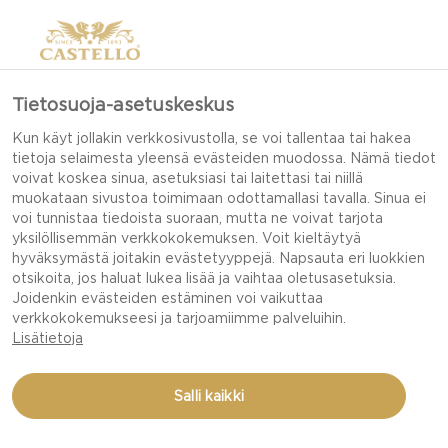
Tietosuoja-asetuskeskus
Kun käyt jollakin verkkosivustolla, se voi tallentaa tai hakea
tietoja selaimesta yleensä evästeiden muodossa. Nämä tiedot
voivat koskea sinua, asetuksiasi tai laitettasi tai niillä
muokataan sivustoa toimimaan odottamallasi tavalla. Sinua ei
voi tunnistaa tiedoista suoraan, mutta ne voivat tarjota
yksilöllisemmän verkkokokemuksen. Voit kieltäytyä
hyväksymästä joitakin evästetyyppejä. Napsauta eri luokkien
otsikoita, jos haluat lukea lisää ja vaihtaa oletusasetuksia.
Joidenkin evästeiden estäminen voi vaikuttaa
verkkokokemukseesi ja tarjoamiimme palveluihin.
Lisätietoja
Salli kaikki
CASTELLO® WHITE WITH