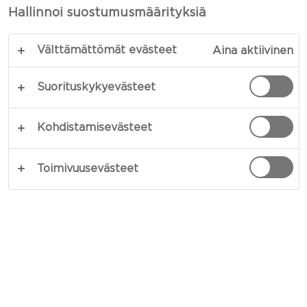
RED CHILI,
Hallinnoi suostumusmäärityksiä
TÄYSJYVÄLEIPÄ JA
Välttämättömät evästeet
Aina aktiivinen
MUSTAHERUKKAHILLO
Suorituskykyevästeet
Kohdistamisevästeet
KOPIOI LINKKI
TULOSTA
Toimivuusevästeet
AINESOSAT
150 g Castello® White with Chili -
valkohomejuustoa
4 täysjyväleivät