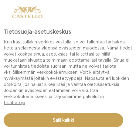
Tietosuoja-asetuskeskus
Kun käyt jollakin verkkosivustolla, se voi tallentaa tai hakea
tietoja selaimesta yleensä evästeiden muodossa. Nämä tiedot
voivat koskea sinua, asetuksiasi tai laitettasi tai niillä
muokataan sivustoa toimimaan odottamallasi tavalla. Sinua ei
voi tunnistaa tiedoista suoraan, mutta ne voivat tarjota
yksilöllisemmän verkkokokemuksen. Voit kieltäytyä
hyväksymästä joitakin evästetyyppejä. Napsauta eri luokkien
otsikoita, jos haluat lukea lisää ja vaihtaa oletusasetuksia.
Joidenkin evästeiden estäminen voi vaikuttaa
verkkokokemukseesi ja tarjoamiimme palveluihin.
Lisätietoja
Salli kaikki
TUOREET MARJAT JA