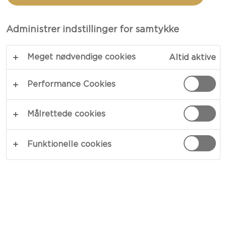
For medarbejderne på et Castello® mejeri er
Administrer indstillinger for samtykke
mindsetet, at alt og alle kan bringe nye idéer til
bordet. Hver eneste dag vil en gruppe af
Meget nødvendige cookies
Altid aktive
specialister fra produktionen, emballage- og
teamledergruppen gennemgå mejeriet med ét
Performance Cookies
fokus: hvordan man reducerer spild. Målet er at
finde måder at minimere spild på - det ultimative
Målrettede cookies
mål er at eliminere det fuldstændigt. Enhver idé,
om hvordan man reducerer spild, er fastgjort til en
Funktionelle cookies
tavle på væggen, så teamet løbende kan evaluere.
Det er blevet en naturlig del af hverdagen på
mejeriet, og alle opfordres til at bidrage. Hver idé
tildeles en medarbejder, som har ansvaret for at
sikre, at opgaven bliver vurderet korrekt. Hvis en
idé viser sig at være lovende og værd at følge,