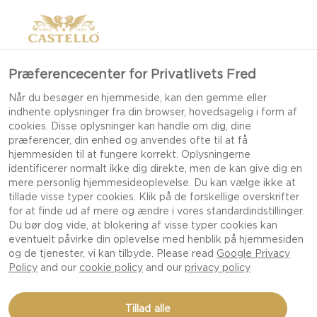
Præferencecenter for Privatlivets Fred
INSPIRATION TIL MERE
Når du besøger en hjemmeside, kan den gemme eller
indhente oplysninger fra din browser, hovedsagelig i form af
SMAG OG MINDRE SPILD
cookies. Disse oplysninger kan handle om dig, dine
præferencer, din enhed og anvendes ofte til at få
hjemmesiden til at fungere korrekt. Oplysningerne
identificerer normalt ikke dig direkte, men de kan give dig en
Castello®s 'mere smag, mindre spild': fra tanke til
mere personlig hjemmesideoplevelse. Du kan vælge ikke at
tillade visse typer cookies. Klik på de forskellige overskrifter
handling
for at finde ud af mere og ændre i vores standardindstillinger.
Du bør dog vide, at blokering af visse typer cookies kan
eventuelt påvirke din oplevelse med henblik på hjemmesiden
Besøg en af vores danske mejerier og du vil se et
og de tjenester, vi kan tilbyde. Please read
Google Privacy
team med fuld fokus på løbende forbedringer -
Policy
and our
cookie policy
and our
privacy policy
især når det kommer til at reducere madspil. Her
er vores historie - indtil videre.
Tillad alle