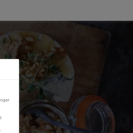
inger
t
.