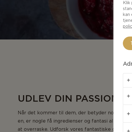
Klik
stan
kan 
tjen
poli
Adm
UDLEV DIN PASSION
Når det kommer til dem, der betyder noget helt
en, er nogle få ingredienser og fantasi alt man h
at overraske. Udforsk vores fantastiske opskrif