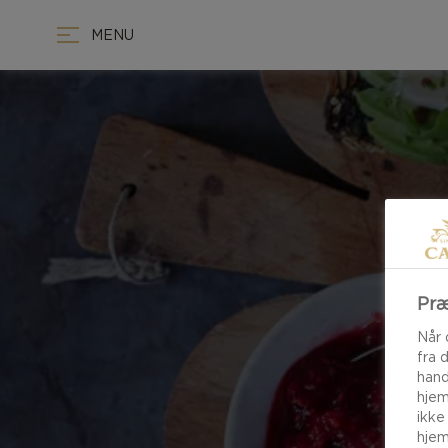
MENU
Præ
Når 
fra 
hand
hjem
ikke
hjem