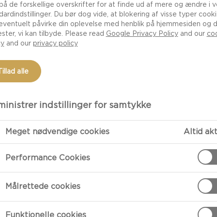
 på de forskellige overskrifter for at finde ud af mere og ændre i 
dardindstillinger. Du bør dog vide, at blokering af visse typer cook
eventuelt påvirke din oplevelse med henblik på hjemmesiden og 
ester, vi kan tilbyde. Please read
Google Privacy Policy
and our
co
cy
and our
privacy policy
Tillad alle
inistrer indstillinger for samtykke
Meget nødvendige cookies
Altid ak
Performance Cookies
 særligt for
Målrettede cookies
ar brug for
tsvideoer og
Funktionelle cookies