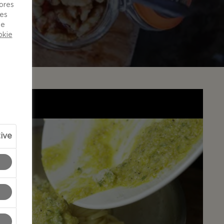
vores
ies
de
okie
tive