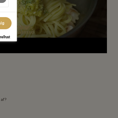
alg
 af?