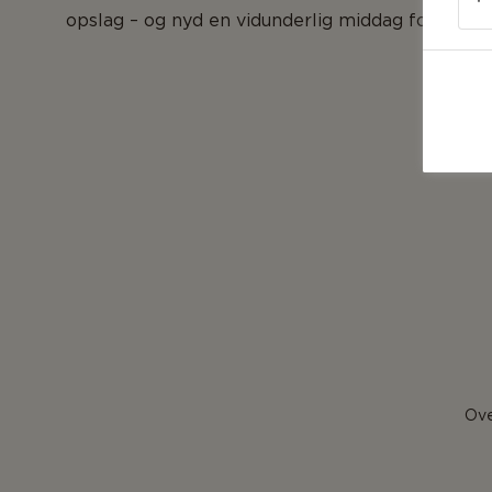
opslag – og nyd en vidunderlig middag for to.
Ove