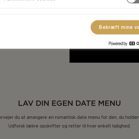
Bekræft mine v
LAV DIN EGEN DATE MENU
rvejer du at arrangere en romantisk date menu for den, du holder
Udforsk lækre opskrifter og retter til hver enkelt lejlighed.