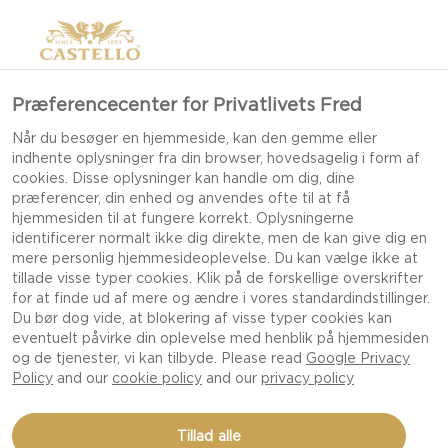
>
Præferencecenter for Privatlivets Fred
Når du besøger en hjemmeside, kan den gemme eller
indhente oplysninger fra din browser, hovedsagelig i form af
cookies. Disse oplysninger kan handle om dig, dine
præferencer, din enhed og anvendes ofte til at få
hjemmesiden til at fungere korrekt. Oplysningerne
identificerer normalt ikke dig direkte, men de kan give dig en
mere personlig hjemmesideoplevelse. Du kan vælge ikke at
tillade visse typer cookies. Klik på de forskellige overskrifter
VORES OPSKRIFTER
for at finde ud af mere og ændre i vores standardindstillinger.
Du bør dog vide, at blokering af visse typer cookies kan
eventuelt påvirke din oplevelse med henblik på hjemmesiden
og de tjenester, vi kan tilbyde. Please read
Google Privacy
FORKÆL DINE SANSER MED VORES LÆKRE
Policy
and our
cookie policy
and our
privacy policy
RETTER OG OPSKRIFTER MED OST, SKABT TIL
ENHVER LEJLIGHED OG FEJRING.
Tillad alle