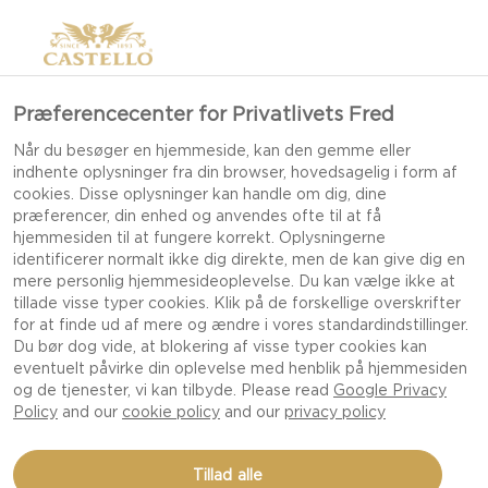
Præferencecenter for Privatlivets Fred
Når du besøger en hjemmeside, kan den gemme eller
indhente oplysninger fra din browser, hovedsagelig i form af
cookies. Disse oplysninger kan handle om dig, dine
præferencer, din enhed og anvendes ofte til at få
VELKOMMEN TIL
hjemmesiden til at fungere korrekt. Oplysningerne
identificerer normalt ikke dig direkte, men de kan give dig en
CASTELLO
mere personlig hjemmesideoplevelse. Du kan vælge ikke at
tillade visse typer cookies. Klik på de forskellige overskrifter
for at finde ud af mere og ændre i vores standardindstillinger.
VI TROR PÅ, AT LIVETS BEDSTE ØJEBLIKKE
Du bør dog vide, at blokering af visse typer cookies kan
eventuelt påvirke din oplevelse med henblik på hjemmesiden
SKABES GENNEM MAD. DERFOR STRÆBER VI
og de tjenester, vi kan tilbyde. Please read
Google Privacy
EFTER AT SKABE NOGET SÆRLIGT TIL HVERT
Policy
and our
cookie policy
and our
privacy policy
ENESTE ØJEBLIK, MED OMHYGGELIGT
UDVIKLEDE SMAGSOPLEVELSER, DER VÆKKER
ALLE DINE SANSER.
Tillad alle