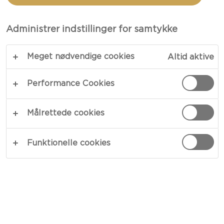
FLØDEOST SANDWICH
MED ET INDISK TOUCH ​
Administrer indstillinger for samtykke
Meget nødvendige cookies
Altid aktive
KOPIER LINK
PRINT
Performance Cookies
Målrettede cookies
INGREDIENSER
Funktionelle cookies
1 Castello® Sort Peber Flødeostring 125g
2 små kyllingebryst
4 skiver surdejsbrød (såret tykt)
2 dl fuldfed yoghurt