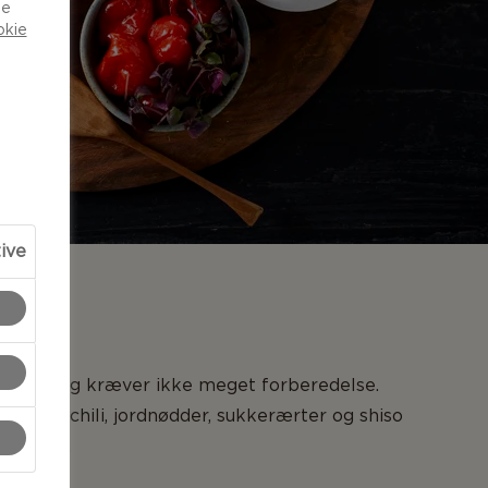
de
okie
tive
NG
enkelt og kræver ikke meget forberedelse.
 syltede chili, jordnødder, sukkerærter og shiso
må skåle.