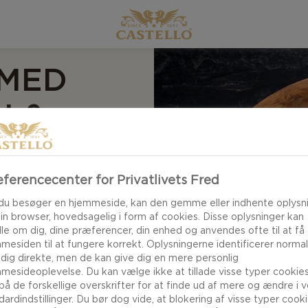
 MED
I &
ferencecenter for Privatlivets Fred
du besøger en hjemmeside, kan den gemme eller indhente oplysn
din browser, hovedsagelig i form af cookies. Disse oplysninger kan
le om dig, dine præferencer, din enhed og anvendes ofte til at få
teressant, men
mesiden til at fungere korrekt. Oplysningerne identificerer normal
at det bliver en af
 dig direkte, men de kan give dig en mere personlig
mesideoplevelse. Du kan vælge ikke at tillade visse typer cookies
onus er de fleste
 på de forskellige overskrifter for at finde ud af mere og ændre i 
ternativ til
dardindstillinger. Du bør dog vide, at blokering af visse typer cook