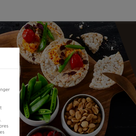
inger
t
.
vores
ies