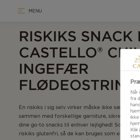
MENU
RISKIKS SNACK
CASTELLO® CHIL
INGEFÆR
FLØDEOSTRING
Præ
Når 
fra 
hand
En riskiks i sig selv virker måske ikke særlig in
hjem
sammen med forskellige garniture, sikrer vi dig, 
ikke
hjem
dine go-to snacks til enhver lejlighed! Som en b
Klik
riskiks glutenfri, så de kan bruges som et godt al
stan