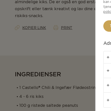
almindelige kiks. De er også en god erstatning f
kan 
tjen
opskrift eller tænk kreativt og lav dine egne idee
poli
riskiks-snacks.
KOPIER LINK
PRINT
Adm
INGREDIENSER
1 Castello® Chili & Ingefær Flødeostring
4 - 6 ris kiks
100 g ristede saltede peanuts