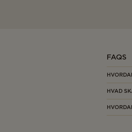
FAQS
HVORDAN
Det er rigtig
HVAD SK
yndlingsfyld 
flødeost ell
Du kan spise
HVORDAN
kan serveres 
ingefær flød
Det er nemt 
af smagsvari
at du serve