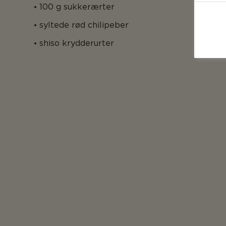
100 g sukkerærter
syltede rød chilipeber
shiso krydderurter