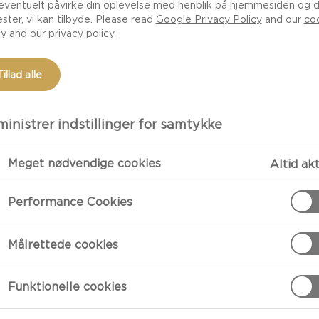
or brød. Følg vores
eventuelt påvirke din oplevelse med henblik på hjemmesiden og 
ester, vi kan tilbyde. Please read
Google Privacy Policy
and our
co
r til fristende
cy
and our
privacy policy
Tillad alle
inistrer indstillinger for samtykke
Meget nødvendige cookies
Altid ak
Performance Cookies
TILBEREDNI
Målrettede cookies
Det er meget 
Arranger kiks,
Funktionelle cookies
krydderurt i s