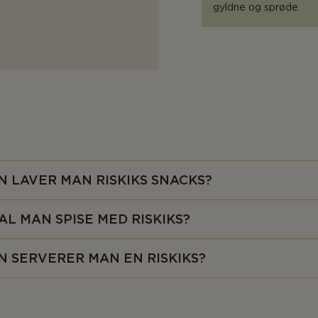
gyldne og sprøde.
 LAVER MAN RISKIKS SNACKS?
 nemt at forvandle en almindelig riskiks til en lækker snack. Find di
AL MAN SPISE MED RISKIKS?
og tilsæt det til riskiksen. Det er en god idé at tilsætte noget cre
er et andet spørbart produkt - så resten af toppingen har noget at s
 stort set alt med dine riskiks. Ingredienser, som ikke egner sig s
 SERVERER MAN EN RISKIKS?
i små skåle som tilbehør. I denne opskrift serverer vi riskiks med c
eost, peanuts, sukkerærter og krydderurter for at sikre, at vi har e
at transformere dine riskiks til en lækker og overbærende snack. 
anter.
rerer dem på et træbræt sammen med flødeost og andre garniture