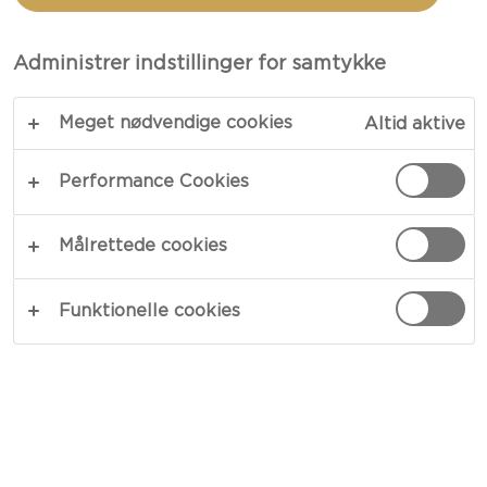
CARBONARA
Administrer indstillinger for samtykke
TOTAL 45 MIN.
Meget nødvendige cookies
Altid aktive
En ulastelig, tidløs og ægte klassiker – vores
spaghetti alla carbonara kræver ingen nærmere
Performance Cookies
præsentation. Pastaen tilberedes med fløde,
sprød bacon og smeltet Ikon, og resultatet er en
Målrettede cookies
fyldig, lækker og gennemført italiensk ret. Server
den sammen med en frisk tomatsalat, og du har
Funktionelle cookies
det perfekte sommermåltid.
KOPIER LINK
PRINT