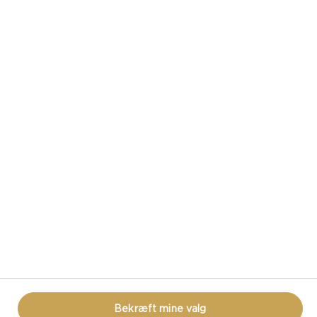
CASTELLO PÅ DE SOCIALE MEDIER
HAR DU SPØRGSMÅL OMKRING OST?
KONTAKT OS!
PRIVACY NOTICE
BRUGSBETINGELSER
BRUG AF COOKIES
COOKIE POLITIK
Bekræft mine valg