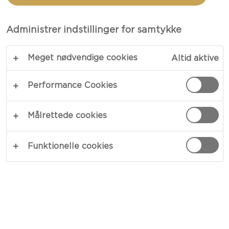
TOTAL 1 T. 5 MIN.
Administrer indstillinger for samtykke
En ulastelig klassiker – vores tærte med forårsløg
Meget nødvendige cookies
Altid aktive
viser med al tydelighed, hvorfor nogle
smagskombinationer bliver tidløse klassikere. En
Performance Cookies
sprød tærtebund med lækkert løgfyld har været
populær i flere generationer, og det vil denne
Målrettede cookies
kombination af forårsløg og ost helt sikkert også
blive. Server tærten med en salat som tilbehør,
Funktionelle cookies
hvis du ønsker et lidt lettere måltid.
KOPIER LINK
PRINT