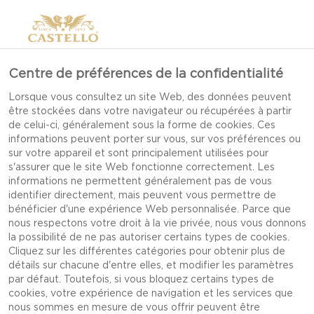
Centre de préférences de la confidentialité
INSPIRATION POUR DES
Lorsque vous consultez un site Web, des données peuvent
être stockées dans votre navigateur ou récupérées à partir
COLLATIONS ET HORS-
de celui-ci, généralement sous la forme de cookies. Ces
D’OEUVRE DE NOËL
informations peuvent porter sur vous, sur vos préférences ou
sur votre appareil et sont principalement utilisées pour
SIMPLES
s'assurer que le site Web fonctionne correctement. Les
informations ne permettent généralement pas de vous
identifier directement, mais peuvent vous permettre de
bénéficier d'une expérience Web personnalisée. Parce que
nous respectons votre droit à la vie privée, nous vous donnons
Lors de votre fête de Noël, régalez vos amis et
la possibilité de ne pas autoriser certains types de cookies.
votre famille avec des collations et des hors-
Cliquez sur les différentes catégories pour obtenir plus de
détails sur chacune d'entre elles, et modifier les paramètres
d’œuvre de Noël savoureux. Les réceptions des
par défaut. Toutefois, si vous bloquez certains types de
Fêtes deviendront soudainement plus délicieuses
cookies, votre expérience de navigation et les services que
nous sommes en mesure de vous offrir peuvent être
grâce à nos chouettes recettes pour des Fêtes