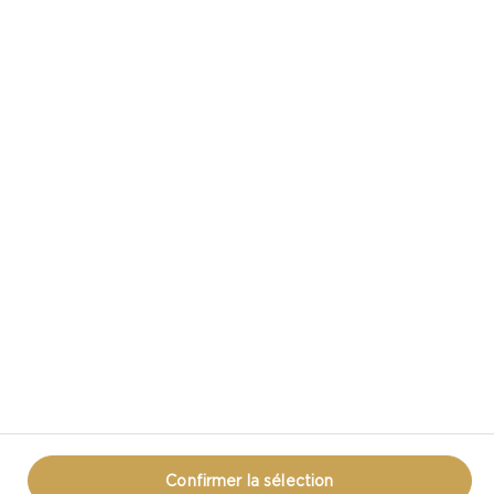
CASTELLO DANS LES MÉDIAS SOCIAUX
VOUS AVEZ UNE QUESTION AU SUJET DU
FROMAGE?
COMMUNIQUEZ AVEC NOUS!
ÉNONCÉ DE CONFIDENTIALITÉ
MODALITÉS D’UTILISATION
RENSEIGNEMENTS SUR LES TÉMOINS
RENSEIGNEMENTS SUR LES TÉMOINS
Confirmer la sélection