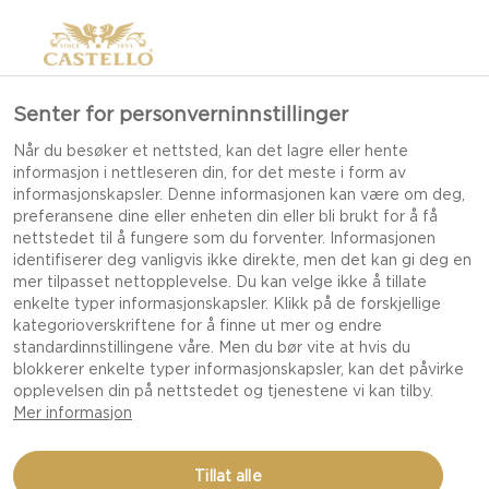
Senter for personverninnstillinger
DIY IDÉER TIL EN
Når du besøker et nettsted, kan det lagre eller hente
informasjon i nettleseren din, for det meste i form av
SPONTAN HAGEFEST
informasjonskapsler. Denne informasjonen kan være om deg,
preferansene dine eller enheten din eller bli brukt for å få
nettstedet til å fungere som du forventer. Informasjonen
identifiserer deg vanligvis ikke direkte, men det kan gi deg en
Det er sommer, og det betyr at det er tid for en
mer tilpasset nettopplevelse. Du kan velge ikke å tillate
enkelte typer informasjonskapsler. Klikk på de forskjellige
spontan hagefest. Du vet aldri når venner eller
kategorioverskriftene for å finne ut mer og endre
familie stikker innom for et hyggelig besøk i
standardinnstillingene våre. Men du bør vite at hvis du
solen, så her er en veiledning om hva du bør ha
blokkerer enkelte typer informasjonskapsler, kan det påvirke
opplevelsen din på nettstedet og tjenestene vi kan tilby.
tilgjengelig slik at du kan slappe av når du er
Mer informasjon
vert.
Tillat alle