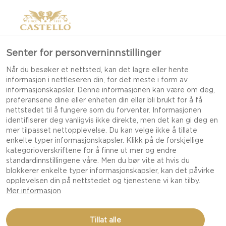
Senter for personverninnstillinger
Når du besøker et nettsted, kan det lagre eller hente
informasjon i nettleseren din, for det meste i form av
informasjonskapsler. Denne informasjonen kan være om deg,
preferansene dine eller enheten din eller bli brukt for å få
PAKK OPP
nettstedet til å fungere som du forventer. Informasjonen
identifiserer deg vanligvis ikke direkte, men det kan gi deg en
JULEFØLELSEN
mer tilpasset nettopplevelse. Du kan velge ikke å tillate
enkelte typer informasjonskapsler. Klikk på de forskjellige
kategorioverskriftene for å finne ut mer og endre
standardinnstillingene våre. Men du bør vite at hvis du
JULEN ER SOM GODTERI; DET SMELTER SAKTE I
blokkerer enkelte typer informasjonskapsler, kan det påvirke
MUNNEN, OG DU ØNSKER AT DET KUNNE VARE
opplevelsen din på nettstedet og tjenestene vi kan tilby.
EVIG. GJØR DETTE ÅRET ENDA MER SANSELIG
Mer informasjon
MED SPISELIGE GAVER OG DEN PERFEKTE
ATMOSFÆREN.
Tillat alle