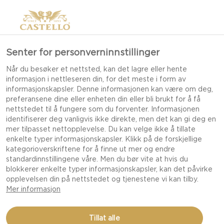
>
Senter for personverninnstillinger
Når du besøker et nettsted, kan det lagre eller hente
informasjon i nettleseren din, for det meste i form av
informasjonskapsler. Denne informasjonen kan være om deg,
preferansene dine eller enheten din eller bli brukt for å få
nettstedet til å fungere som du forventer. Informasjonen
identifiserer deg vanligvis ikke direkte, men det kan gi deg en
mer tilpasset nettopplevelse. Du kan velge ikke å tillate
VÅRE OPPSKRIFTER
enkelte typer informasjonskapsler. Klikk på de forskjellige
kategorioverskriftene for å finne ut mer og endre
standardinnstillingene våre. Men du bør vite at hvis du
blokkerer enkelte typer informasjonskapsler, kan det påvirke
TA DEG TID TIL Å GLEDE SANSENE DINE MED
opplevelsen din på nettstedet og tjenestene vi kan tilby.
VÅRE DEILIGE RETTER OG OSTEOPPSKRIFTER
Mer informasjon
SOM PASSER TIL ENHVER ANLEDNING OG
FEIRING.
Tillat alle