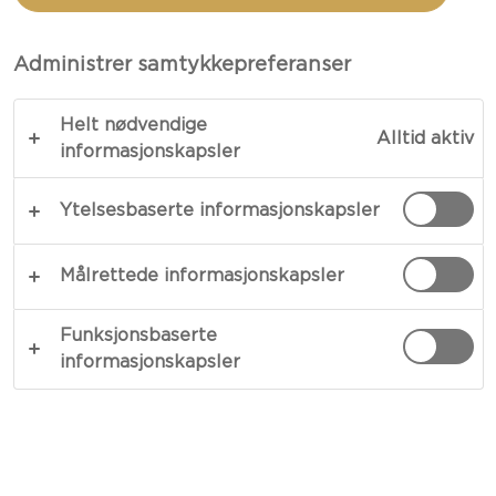
Administrer samtykkepreferanser
Helt nødvendige
Alltid aktiv
informasjonskapsler
Ytelsesbaserte informasjonskapsler
OSTETYPE
Målrettede informasjonskapsler
ANLEDNING
Funksjonsbaserte
informasjonskapsler
MÅLTIDSTYPE
RETTER