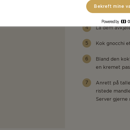
Bekreft mine v
Stek i ovnen i 
La dem avkjøle
Kok gnocchi et
Bland den kokt
en kremet past
Anrett på tall
ristede mandle
Server gjerne 