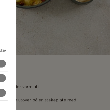
ktiv
LSER
180 grader varmluft.
toskivene utover på en stekeplate med