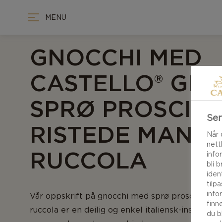
MENU
GNOCCHI MED
CASTELLO® GNIS
SPRØ PROSCIUT
Sen
RISTEDE MAND
Når 
nett
RUCCOLA
info
bli 
iden
tilp
info
Vår oppskrift på gnocchi med sprø prosciutto, 
finn
ruccola er en deilig og enkel italiensk-inspirer
du b