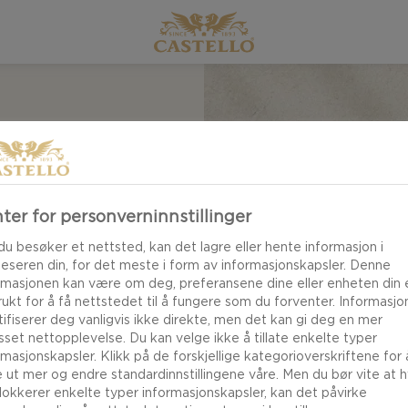
T,
TO,
ter for personverninnstillinger
LER OG
du besøker et nettsted, kan det lagre eller hente informasjon i
leseren din, for det meste i form av informasjonskapsler. Denne
rmasjonen kan være om deg, preferansene dine eller enheten din e
brukt for å få nettstedet til å fungere som du forventer. Informasj
tifiserer deg vanligvis ikke direkte, men det kan gi deg en mer
asset nettopplevelse. Du kan velge ikke å tillate enkelte typer
rmasjonskapsler. Klikk på de forskjellige kategorioverskriftene for 
ristede mandler og
e ut mer og endre standardinnstillingene våre. Men du bør vite at h
t rett, med både myke
lokkerer enkelte typer informasjonskapsler, kan det påvirke