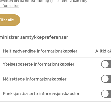
rmoni med Castello
evelsen din på nettstedet og tjenestene vi kan tilby.
informasjon
sbrød ved siden av.
Tillat alle
inistrer samtykkepreferanser
Helt nødvendige informasjonskapsler
Alltid a
Ytelsesbaserte informasjonskapsler
FORBEREDE
Målrettede informasjonskapsler
Sett ovnen på 
Funksjonsbaserte informasjonskapsler
Legg prosciut
bakepapir.