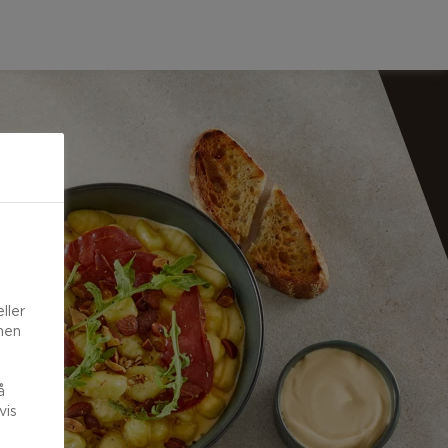
ller
onen
å
vis