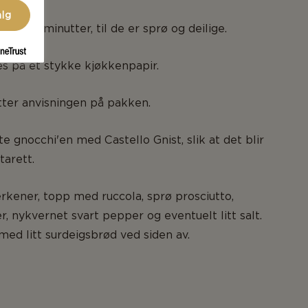
alg
cirka 10 minutter, til de er sprø og deilige.
s på et stykke kjøkkenpapir.
ter anvisningen på pakken.
e gnocchi'en med Castello Gnist, slik at det blir
arett.
erkener, topp med ruccola, sprø prosciutto,
r, nykvernet svart pepper og eventuelt litt salt.
med litt surdeigsbrød ved siden av.