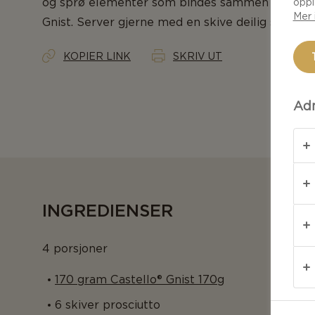
og sprø elementer som bindes sammen i ren ha
oppl
Mer 
Gnist. Server gjerne med en skive deilig surdeig
KOPIER LINK
SKRIV UT
Adm
INGREDIENSER
4 porsjoner
170 gram Castello® Gnist 170g
6 skiver prosciutto