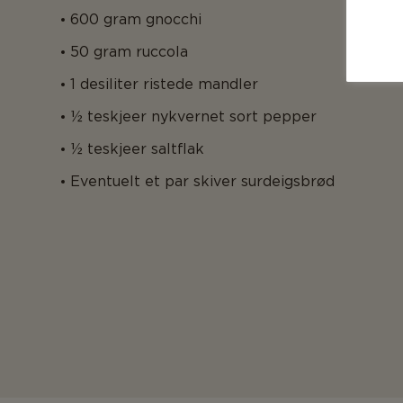
600 gram gnocchi
50 gram ruccola
1 desiliter ristede mandler
½ teskjeer nykvernet sort pepper
½ teskjeer saltflak
Eventuelt et par skiver surdeigsbrød