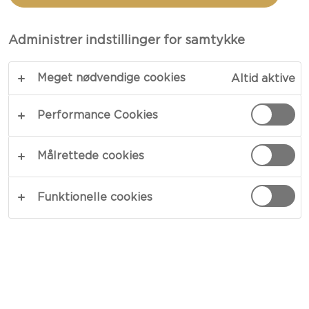
sanseindtryk kan du skabe en smagfuld oplevelse
– en kulinarisk oplevelse, som dine gæster vil
Administrer indstillinger for samtykke
nyde.
Meget nødvendige cookies
Altid aktive
Performance Cookies
Målrettede cookies
Funktionelle cookies
AFSNIT 1: FORBEREDELSE AF