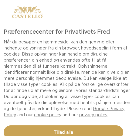
Præferencecenter for Privatlivets Fred
SÅDAN LAVER DU ET
Når du besøger en hjemmeside, kan den gemme eller
indhente oplysninger fra din browser, hovedsagelig i form af
OSTEBORD OG SKABER
cookies. Disse oplysninger kan handle om dig, dine
EN SMAGFULD
præferencer, din enhed og anvendes ofte til at få
hjemmesiden til at fungere korrekt. Oplysningerne
OPLEVELSE
identificerer normalt ikke dig direkte, men de kan give dig en
mere personlig hjemmesideoplevelse. Du kan vælge ikke at
tillade visse typer cookies. Klik på de forskellige overskrifter
for at finde ud af mere og ændre i vores standardindstillinger.
Du bør dog vide, at blokering af visse typer cookies kan
At lave det perfekte ostebord kan løfte en festlig
eventuelt påvirke din oplevelse med henblik på hjemmesiden
sammenkomst til en mindeværdig begivenhed.
og de tjenester, vi kan tilbyde. Please read
Google Privacy
Policy
and our
cookie policy
and our
privacy policy
Det hele starter med det perfekte ostebord: et
udvalg af kvalitetsoste og lækkert tilbehør. Men
Tillad alle
hvorfor stoppe der? Med tilføjelsen af forskellige