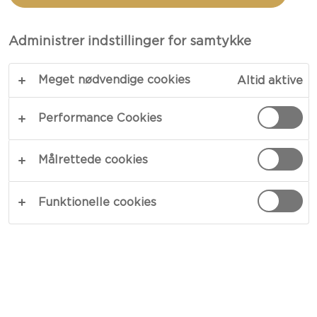
TOTAL 15 MIN.
Administrer indstillinger for samtykke
Nogle gange kan det virkelig betale sig at tage en
Meget nødvendige cookies
Altid aktive
chance – vores cheddarravioli er en nyfortolkning
af en italiensk klassiker, som byder på en unik
Performance Cookies
tilgang til smag og konsistens. Parmaskinke, friske
tomater, basilikum og rucolasalat serveres på en
Målrettede cookies
bund af fyldig cheddarost og fungerer som en let
forret med en yderst behagelig smagsprofil.
Funktionelle cookies
KOPIER LINK
PRINT
INGREDIENSER