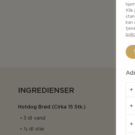
hjem
Klik
stan
kan 
tjen
poli
Adm
INGREDIENSER
Hotdog Brød (cirka 15 Stk.)
3 dl vand
½ dl olie