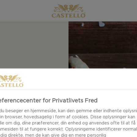
ferencecenter for Privatlivets Fred
du besøger en hjemmeside, kan den gemme eller indhente oplysn
din browser, hovedsagelig i form af cookies. Disse oplysninger kan
le om dig, dine præferencer, din enhed og anvendes ofte til at få
mesiden til at fungere korrekt. Oplysningerne identificerer normal
 dig direkte, men de kan give dig en mere personlig