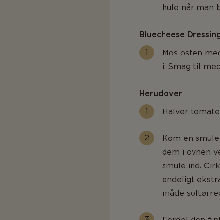
hule når man 
Bluecheese Dressin
Mos osten med
i. Smag til med
Herudover
Halver tomater
Kom en smule 
dem i ovnen ve
smule ind. Cirk
endeligt ekst
måde soltørred
Fordel den fin