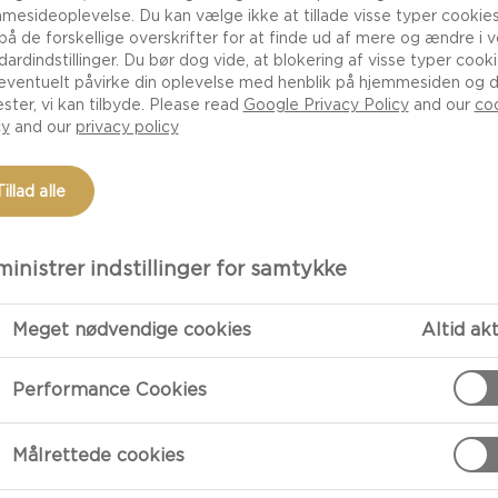
mesideoplevelse. Du kan vælge ikke at tillade visse typer cookies
 på de forskellige overskrifter for at finde ud af mere og ændre i 
dardindstillinger. Du bør dog vide, at blokering af visse typer cook
eventuelt påvirke din oplevelse med henblik på hjemmesiden og 
ester, vi kan tilbyde. Please read
Google Privacy Policy
and our
co
cy
and our
privacy policy
Tillad alle
inistrer indstillinger for samtykke
TILBEREDNI
Meget nødvendige cookies
Altid ak
Performance Cookies
Hotdog Brød
Pisk æg, vand,
Målrettede cookies
Bland de to m