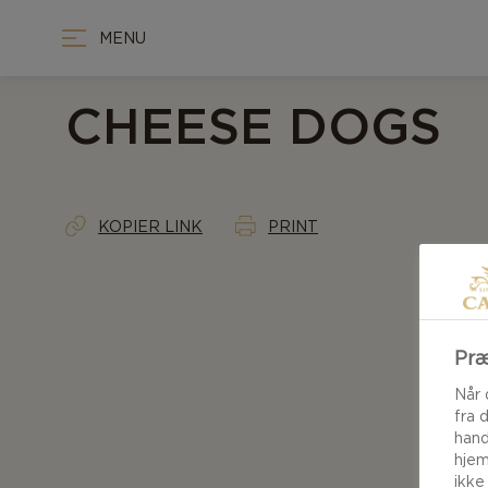
MENU
CHEESE DOGS
KOPIER LINK
PRINT
Præ
Når 
fra 
hand
hjem
ikke