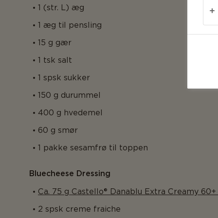
1 (str. L) æg
1 æg til pensling
15 g gær
1 tsk salt
1 spsk sukker
150 g durummel
400 g hvedemel
60 g smør
1 pakke sesamfrø til toppen
Bluecheese Dressing
Ca. 75 g Castello® Danablu Extra Creamy 60+ 
2 spsk creme fraiche