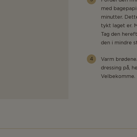
med bagepapir
minutter. Dett
tykt laget er.
Tag den hereft
den i mindre s
Varm brødene.
dressing på, h
Velbekomme. E