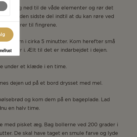
blanding ned til de våde elementer og rør det
 med den sidste del indtil at du kan røre ved
en klistrer til fingrene.
alg
 igennem i cirka 5 minutter. Kom herefter små
ldt smør i. Ælt til det er indarbejdet i dejen.
 under et klæde i en time.
es dejen ud på et bord drysset med mel.
l pølsebrød og kom dem på en bageplade. Lad
u en halv time.
e med pisket æg. Bag bollerne ved 200 grader i
nutter. De skal have taget en smule farve og lyde