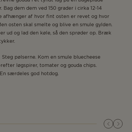
. Bag dem dem ved 150 grader i cirka 12-14
e afhænger af hvor fint osten er revet og hvor
 Men osten skal smelte og blive en smule gylden.
er ud og lad den køle, så den sprøder op. Bræk
tykker.
 Steg pølserne. Kom en smule bluecheese
erefter løgspirer, tomater og gouda chips.
n særdeles god hotdog.