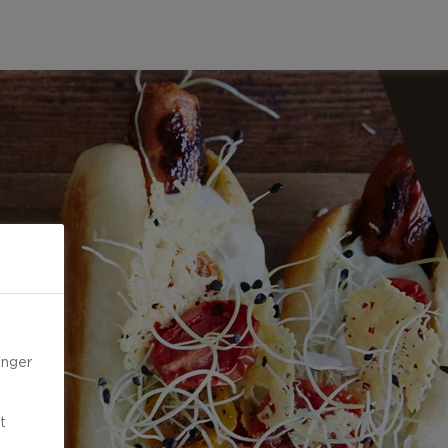
inger
t