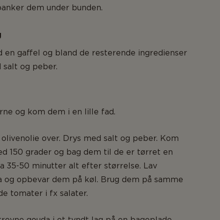
banker dem under bunden.
g
 en gaffel og bland de resterende ingredienser
 salt og peber.
ne og kom dem i en lille fad.
olivenolie over. Drys med salt og peber. Kom
d 150 grader og bag dem til de er tørret en
a 35-50 minutter alt efter størrelse. Lav
ra og opbevar dem på køl. Brug dem på samme
e tomater i fx salater.
trevne gouda i et tyndt lag på en bageplade