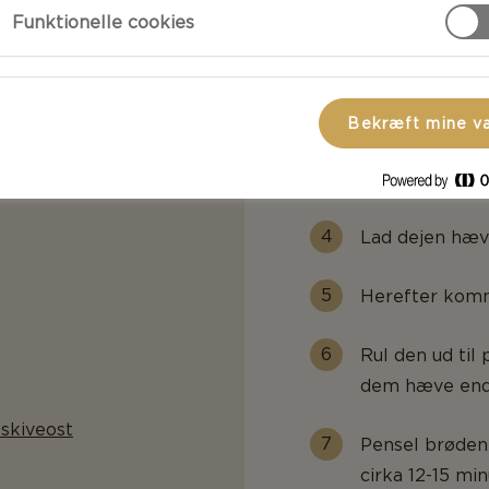
Funktionelle cookies
Kom nu 2/3 af 
sammen. Forsæt
dejen uden at d
Bekræft mine v
Ælt dejen godt
terninger er ko
Lad dejen hæve
Herefter komm
Rul den ud ti
dem hæve endn
skiveost
Pensel brøden
cirka 12-15 mi