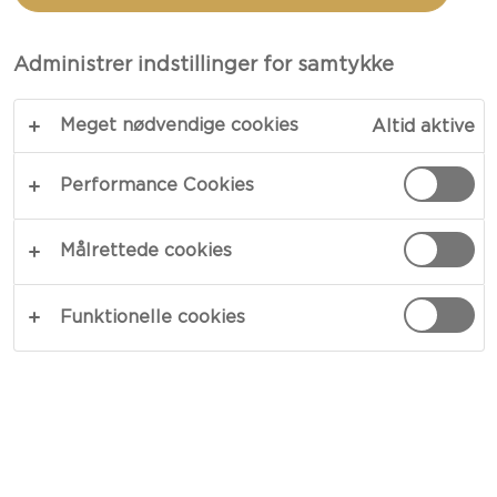
MED RØD CHILI OG
BRESAOLA
Administrer indstillinger for samtykke
Meget nødvendige cookies
Altid aktive
En fyldig og pikant frittata – vores frittata med
Castello® White med chili og bresaola giver dig et
Performance Cookies
mættende måltid på ingen tid. Mættende æg,
krydret og cremet chiliost, salt bresaola, søde løg
Målrettede cookies
og aromatiske krydderurter – og et drys chili, hvis
du tør. En hurtig ret med masser af smag.
Funktionelle cookies
KOPIER LINK
PRINT
INGREDIENSER