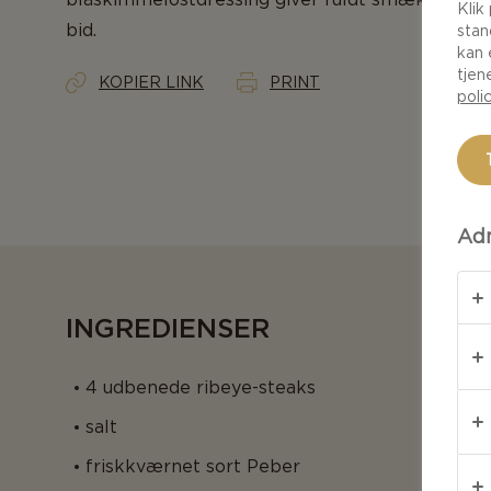
Klik
bid.
stan
kan 
tjen
KOPIER LINK
PRINT
poli
Adm
INGREDIENSER
4 udbenede ribeye-steaks
salt
friskkværnet sort Peber