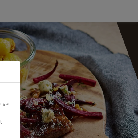
inger
t
.