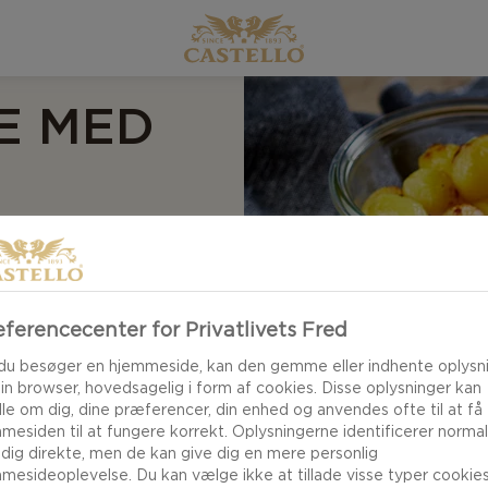
YE MED
T
ferencecenter for Privatlivets Fred
rillede rib-eye med
du besøger en hjemmeside, kan den gemme eller indhente oplysn
din browser, hovedsagelig i form af cookies. Disse oplysninger kan
d smag, men kræver
le om dig, dine præferencer, din enhed og anvendes ofte til at få
inationen af lækre
mesiden til at fungere korrekt. Oplysningerne identificerer normal
 dig direkte, men de kan give dig en mere personlig
 en intens
mesideoplevelse. Du kan vælge ikke at tillade visse typer cookies
gen i hver eneste