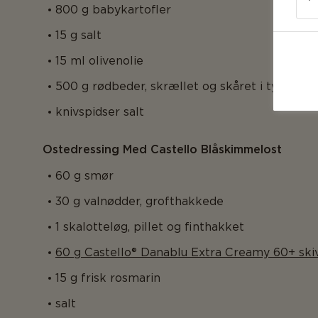
800 g babykartofler
15 g salt
15 ml olivenolie
500 g rødbeder, skrællet og skåret i tynde s
knivspidser salt
Ostedressing Med Castello Blåskimmelost
60 g smør
30 g valnødder, grofthakkede
1 skalotteløg, pillet og finthakket
60 g Castello® Danablu Extra Creamy 60+ ski
15 g frisk rosmarin
salt