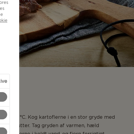
vores
ies
de
okie
tive
NG
til 225 °C. Kog kartoflerne i en stor gryde med
 i 10 minutter. Tag gryden af varmen, hæld
l kartoflerne i koldt vand, og fjern forsigtigt