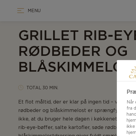
MENU
GRILLET RIB-E
RØDBEDER OG
BLÅSKIMMELOS
TOTAL 30 MIN.
Præ
Et flot måltid, der er klar på ingen tid – vores g
Når 
fra 
rødbeder og blåskimmelost er sprængfyldt me
hand
ikke, at du bruger hele dagen i køkkenet. Komb
hjem
ikke
rib-eye-bøffer, salte kartofler, søde rødbeder og
hjem
blåskimmelostdressing giver fuldt smæk på sma