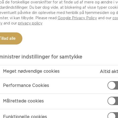
 på de forskellige overskrifter for at finde ud af mere og ændre i 
dardindstillinger. Du bør dog vide, at blokering af visse typer cook
eventuelt påvirke din oplevelse med henblik på hjemmesiden og 
ester, vi kan tilbyde. Please read
Google Privacy Policy
and our
co
cy
and our
privacy policy
Tillad alle
inistrer indstillinger for samtykke
Meget nødvendige cookies
Altid ak
TILBEREDNI
Performance Cookies
Tilberedning
Målrettede cookies
Forvarm ovnen 
letsaltet vand
Funktionelle cookies
vandet fra, sky