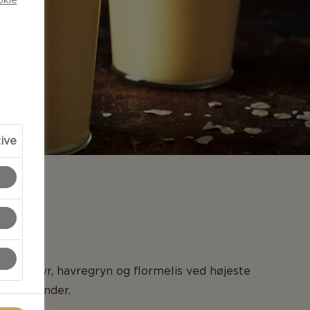
tive
NG
uice, skyr, havregryn og flormelis ved højeste
 45 sekunder.