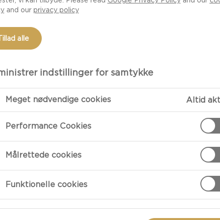
cy
and our
privacy policy
Tillad alle
inistrer indstillinger for samtykke
Meget nødvendige cookies
Altid ak
Performance Cookies
TILBEREDNI
Målrettede cookies
Tilberedning
Funktionelle cookies
Blend mango, j
hastighed i ca.