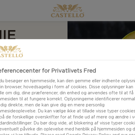
IE
ferencecenter for Privatlivets Fred
du besøger en hjemmeside, kan den gemme eller indhente oplysn
othie med appelsin
din browser, hovedsagelig i form af cookies. Disse oplysninger kan
le om dig, dine præferencer, din enhed og anvendes ofte til at få
kompleks
mesiden til at fungere korrekt. Oplysningerne identificerer normal
 blendet mango
 dig direkte, men de kan give dig en mere personlig
mage giver dig en
mesideoplevelse. Du kan vælge ikke at tillade visse typer cookies
 på de forskellige overskrifter for at finde ud af mere og ændre i 
nmad eller som et
dardindstillinger. Du bør dog vide, at blokering af visse typer cook
 selv!
eventuelt påvirke din oplevelse med henblik på hjemmesiden og 
ester, vi kan tilbyde. Please read
Google Privacy Policy
and our
co