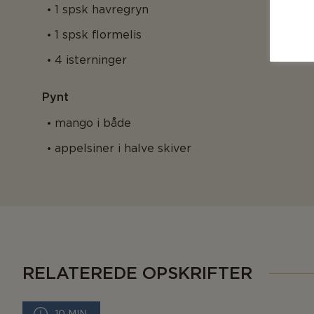
1 spsk havregryn
1 spsk flormelis
4 isterninger
Pynt
mango i både
appelsiner i halve skiver
RELATEREDE OPSKRIFTER