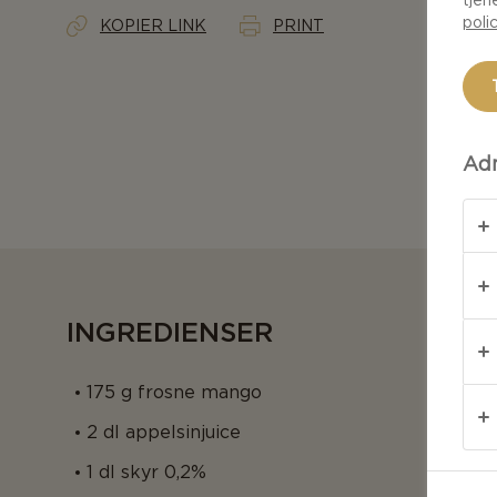
poli
KOPIER LINK
PRINT
Adm
INGREDIENSER
175 g frosne mango
2 dl appelsinjuice
1 dl skyr 0,2%