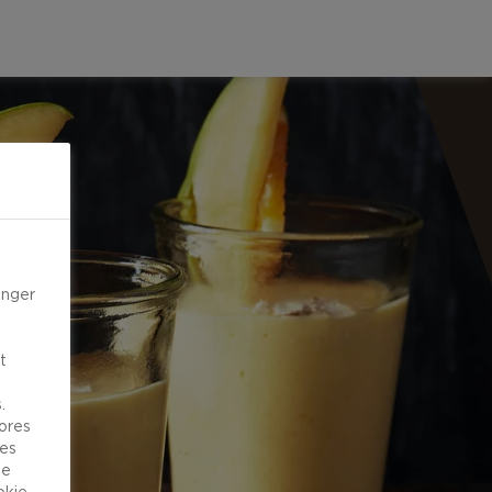
inger
t
.
vores
ies
de
okie