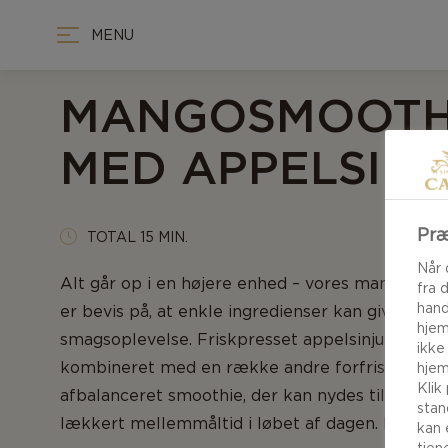
MENU
MANGOSMOOTH
MED APPELSIN
Præ
TOTAL 15 MIN.
Når 
Alt går op i en højere enhed – vores mangosmo
fra 
hand
er bevis på, at enkle ingredienser kan give en 
hjem
smagsoplevelse. Friskpresset appelsinjuice og
ikke
kombineret med en række andre forfriskende s
hjem
Klik
afbalanceret smoothie, der kan nydes til morge
stan
lækkert mellemmåltid i løbet af dagen. Prøv det
kan 
tjen