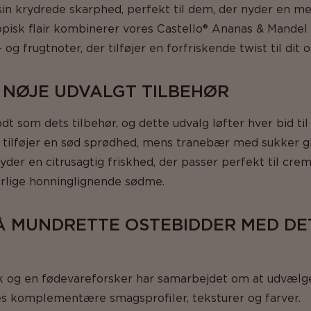
in krydrede skarphed, perfekt til dem, der nyder en 
ropisk flair kombinerer vores Castello® Ananas & Mande
g frugtnoter, der tilføjer en forfriskende twist til dit 
 NØJE UDVALGT TILBEHØR
t som dets tilbehør, og dette udvalg løfter hver bid til 
tilføjer en sød sprødhed, mens tranebær med sukker giv
der en citrusagtig friskhed, der passer perfekt til cre
turlige honninglignende sødme.
 MUNDRETTE OSTEBIDDER MED DE
ok og en fødevareforsker har samarbejdet om at udvæl
es komplementære smagsprofiler, teksturer og farver.