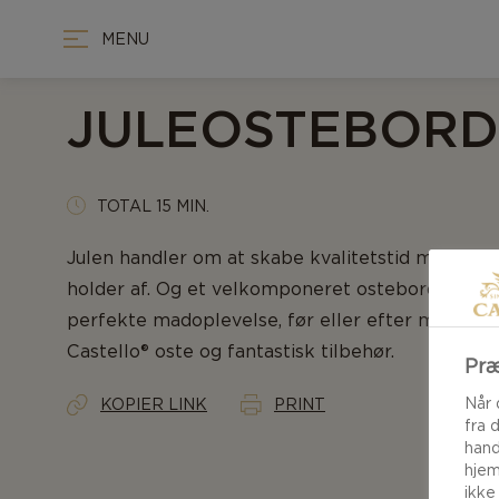
MENU
JULEOSTEBORD
TOTAL 15 MIN.
Julen handler om at skabe kvalitetstid med de
holder af. Og et velkomponeret ostebord vil gi
perfekte madoplevelse, før eller efter middage
Castello® oste og fantastisk tilbehør.
Præ
Når 
KOPIER LINK
PRINT
fra 
hand
hjem
ikke