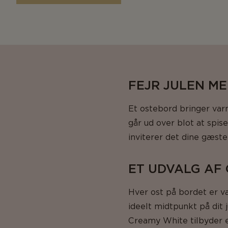
FEJR JULEN M
Et ostebord bringer var
går ud over blot at spis
inviterer det dine gæste
ET UDVALG AF
Hver ost på bordet er va
ideelt midtpunkt på dit 
Creamy White tilbyder en