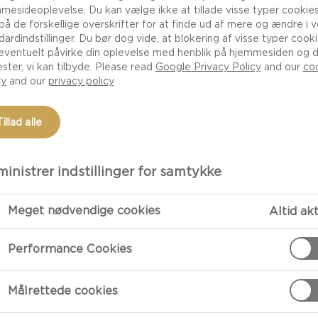
mesideoplevelse. Du kan vælge ikke at tillade visse typer cookies
 på de forskellige overskrifter for at finde ud af mere og ændre i 
dardindstillinger. Du bør dog vide, at blokering af visse typer cook
eventuelt påvirke din oplevelse med henblik på hjemmesiden og 
ester, vi kan tilbyde. Please read
Google Privacy Policy
and our
co
cy
and our
privacy policy
Tillad alle
inistrer indstillinger for samtykke
TILBEREDNI
Meget nødvendige cookies
Altid ak
Performance Cookies
Start med at a
mildeste til d
rækkefølge ka
Målrettede cookies
de subtile sma