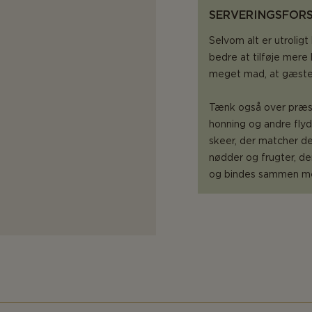
SERVERINGSFOR
Selvom alt er utroligt
bedre at tilføje mer
meget mad, at gæster
Tænk også over præse
honning og andre fly
skeer, der matcher der
nødder og frugter, der
og bindes sammen med