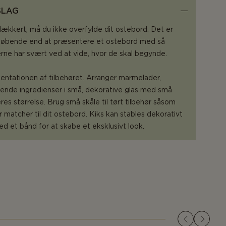
SLAG
 lækkert, må du ikke overfylde dit ostebord. Det er
e løbende end at præsentere et ostebord med så
ne har svært ved at vide, hvor de skal begynde.
ntationen af tilbehøret. Arranger marmelader,
dende ingredienser i små, dekorative glas med små
es størrelse. Brug små skåle til tørt tilbehør såsom
 matcher til dit ostebord. Kiks kan stables dekorativt
 et bånd for at skabe et eksklusivt look.