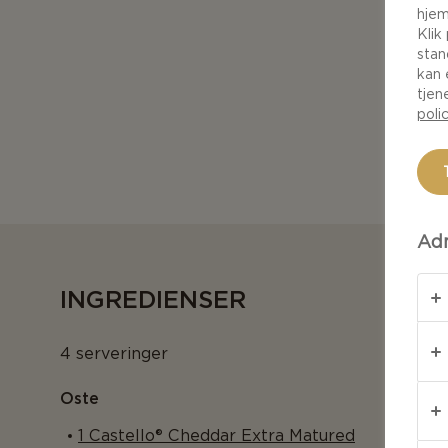
hjem
Klik
stan
kan 
tjen
poli
Adm
INGREDIENSER
4 serveringer
Oste
1 Castello® Cheddar Extra Matured