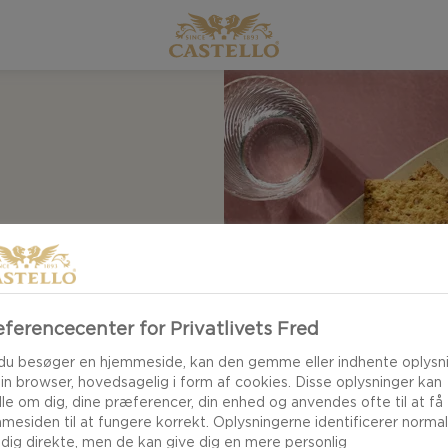
 mennesker, som du
ve dine gæster den
n, fyldt med lækre
ferencecenter for Privatlivets Fred
du besøger en hjemmeside, kan den gemme eller indhente oplysn
din browser, hovedsagelig i form af cookies. Disse oplysninger kan
le om dig, dine præferencer, din enhed og anvendes ofte til at få
mesiden til at fungere korrekt. Oplysningerne identificerer normal
 dig direkte, men de kan give dig en mere personlig