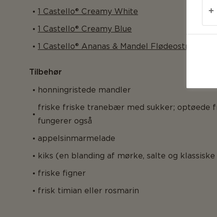
1 Castello® Creamy White
1 Castello® Creamy Blue
1 Castello® Ananas & Mandel Flødeostring 125
Tilbehør
honningristede mandler
friske friske tranebær med sukker; optøede 
fungerer også
appelsinmarmelade
kiks (en blanding af mørke, salte og klassiske
friske figner
frisk timian eller rosmarin