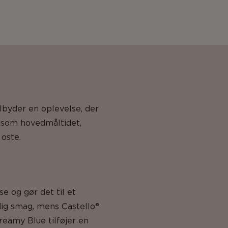
lbyder en oplevelse, der
r som hovedmåltidet,
 oste.
e og gør det til et
dig smag, mens Castello®
reamy Blue tilføjer en