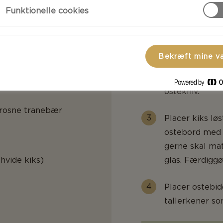
mere intens va
Funktionelle cookies
Vælg moderate 
g
ostebord og ov
Bekræft mine v
former: små te
blokke og ande
ostekniv.
frosne tranebær
Placer kiks løs
ostebord med 
gerne skal ma
 hvide kiks)
glas. Færdiggø
Placer ostebid
tallerkener so