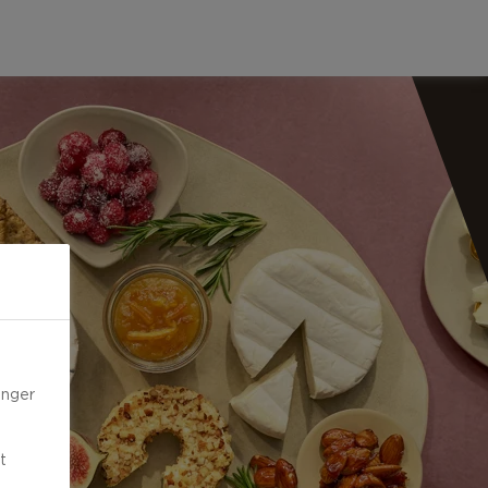
inger
t