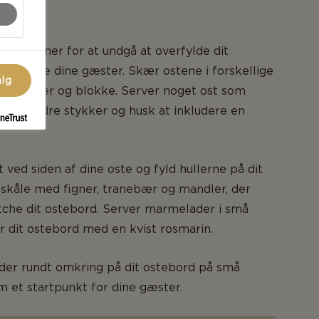
riant.
portioner for at undgå at overfylde dit
ervælde dine gæster. Skær ostene i forskellige
alg
rn, skiver og blokke. Server noget ost som
t i mindre stykker og husk at inkludere en
t ved siden af dine oste og fyld hullerne på dit
skåle med figner, tranebær og mandler, der
tche dit ostebord. Server marmelader i små
r dit ostebord med en kvist rosmarin.
der rundt omkring på dit ostebord på små
m et startpunkt for dine gæster.