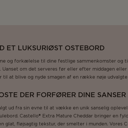
ED ET LUKSURIØST OSTEBORD
me og forkælelse til dine festlige sammenkomster og ti
e. Uanset om det serveres før eller efter middagen elle
r til at blive og nyde smagen af en række nøje udvalgte
 OSTE DER FORFØRER DINE SANSER
lgt ud fra sin evne til at vække en unik sanselig oplevels
julebord. Castello® Extra Mature Cheddar bringer en fyl
 glat, fløjsagtig tekstur, der smelter i munden. Vores C