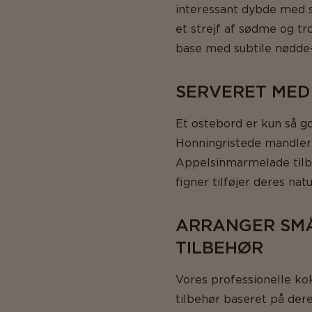
interessant dybde med s
et strejf af sødme og t
base med subtile nødde- o
SERVERET MED
Et ostebord er kun så god
Honningristede mandler 
Appelsinmarmelade tilby
figner tilføjer deres na
ARRANGER SMÅ
TILBEHØR
Vores professionelle k
tilbehør baseret på der