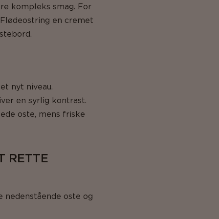
mere kompleks smag. For
l Flødeostring en cremet
ostebord.
et nyt niveau.
er en syrlig kontrast.
mede oste, mens friske
T RETTE
ge nedenstående oste og