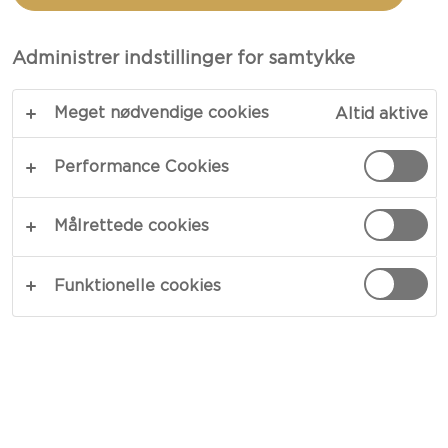
PARMASKINKE
Administrer indstillinger for samtykke
TOTAL 45 MIN.
Meget nødvendige cookies
Altid aktive
Gyldenbagte hapser med en skøn smag af ost og
smør – vores ostesnurrer med parmaskinke er
Performance Cookies
mere en blot en sjov snack! De snoede ostebrød
med fyld af parmaskinke og frisk basilikum
Målrettede cookies
pensles med æg og drysses med revet ost, før de
kommer en tur i ovnen. De har en sprød skorpe
Funktionelle cookies
og er lette og luftige indeni.
KOPIER LINK
PRINT