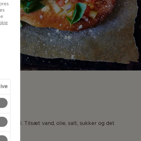
vores
ies
de
okie
tive
NG
en skål. Tilsæt vand, olie, salt, sukker og det
t.