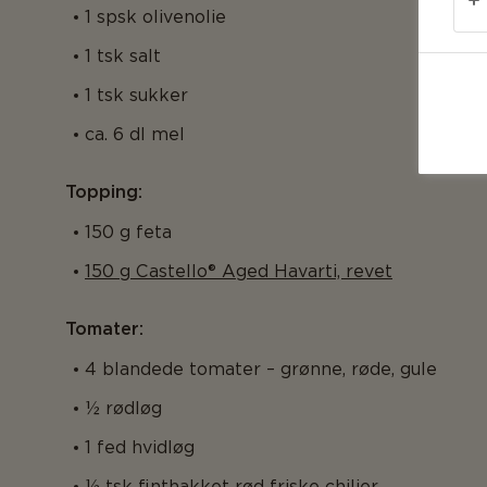
1 spsk olivenolie
1 tsk salt
1 tsk sukker
ca. 6 dl mel
Topping:
150 g feta
150 g Castello® Aged Havarti, revet
Tomater:
4 blandede tomater – grønne, røde, gule
½ rødløg
1 fed hvidløg
½ tsk finthakket rød friske chilier