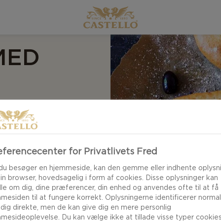
MED
 med frisk tomat er
n højtelsket
r, krydderurter og
ferencecenter for Privatlivets Fred
af kontrastfyldte
du besøger en hjemmeside, kan den gemme eller indhente oplysn
din browser, hovedsagelig i form af cookies. Disse oplysninger kan
le om dig, dine præferencer, din enhed og anvendes ofte til at få
mesiden til at fungere korrekt. Oplysningerne identificerer normal
 dig direkte, men de kan give dig en mere personlig
mesideoplevelse. Du kan vælge ikke at tillade visse typer cookies