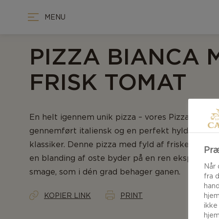
MENU
PIZZA BIANCA 
FRISK TOMAT
En helt igennem unik pizza – vores Pizza Bianca
gennemført italiensk og en perfekt hyldest til e
klassiker. Denne pizza med fyld af friske tomate
Præ
en blanding af oste byder på en ren eksplosion 
Når 
smage, som i dén grad behager ganen.
fra 
hand
KOPIER LINK
PRINT
hjem
ikke
hjem