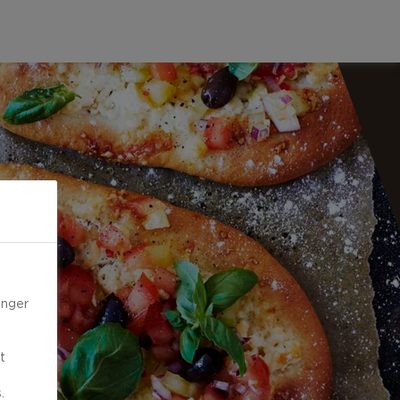
inger
t
.