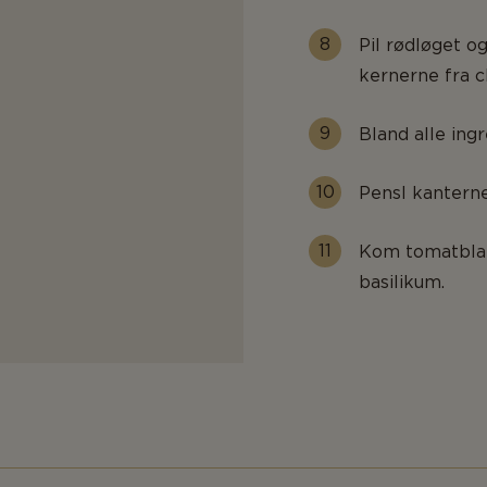
Pil rødløget o
kernerne fra ch
Bland alle ing
Pensl kanterne
Kom tomatblan
basilikum.