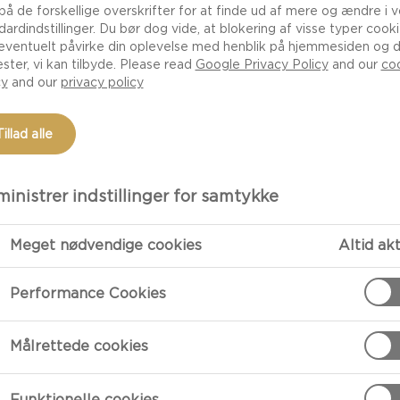
 på de forskellige overskrifter for at finde ud af mere og ændre i 
dardindstillinger. Du bør dog vide, at blokering af visse typer cook
eventuelt påvirke din oplevelse med henblik på hjemmesiden og 
ester, vi kan tilbyde. Please read
Google Privacy Policy
and our
co
cy
and our
privacy policy
Tillad alle
inistrer indstillinger for samtykke
Meget nødvendige cookies
Altid ak
TILBEREDNI
Performance Cookies
Tilberedning
Målrettede cookies
Smuldr gæren i 
meste af mele
Funktionelle cookies