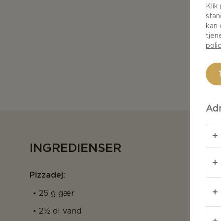
Klik
stan
kan 
tjen
poli
Adm
INGREDIENSER
Pizzadej:
25 g gær
2½ dl vand