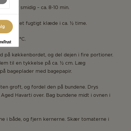
il den er smidig – ca. 8-10 min.
 under et fugtigt klæde i ca. ½ time.
alg
til 225 °C.
ud på køkkenbordet, og del dejen i fire portioner.
dem til en tykkelse på ca. ½ cm. Læg
på bageplader med bagepapir.
ten groft, og fordel den på bundene. Drys
 Aged Havarti over. Bag bundene midt i ovnen i
e i både, og fjern kernerne. Skær tomaterne i