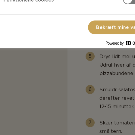
Ælt dejen, indt
Lad dejen hæve
Bekræft mine v
Forvarm ovnen 
Drys lidt mel 
Udrul hver af 
pizzabundene 
Smuldr salatos
derefter revet
12-15 minutter.
Skær tomatern
små tern.