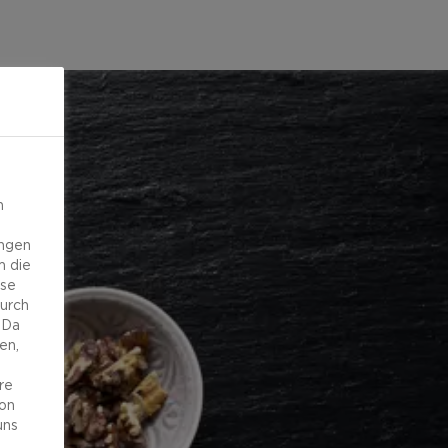
n
ungen
m die
ese
durch
 Da
en,
re
von
uns