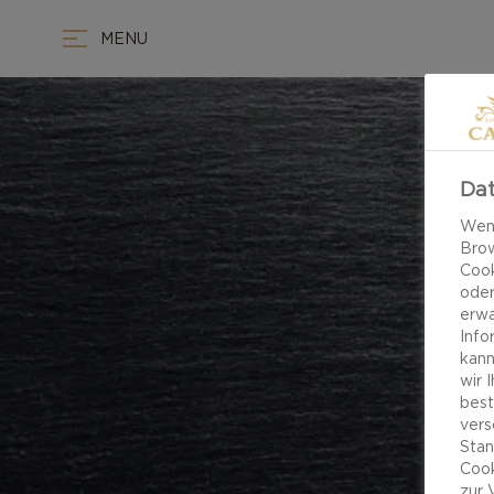
MENU
Dat
Wenn
Brow
Cook
oder
erwa
Info
kann
wir 
best
vers
Stan
Cook
zur 