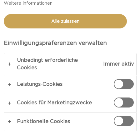
Weitere Informationen
Alle zulassen
Einwilligungspräferenzen verwalten
Unbedingt erforderliche
HARTKÄSE
Immer aktiv
Cookies
Wie es der Name schon sagt, ist Hartkäse sehr
Leistungs-Cookies
fest. Diese häufig herzhafte Käsesorte kann in
zwei Kategorien unterteilt werden: Hartkäse (z. B.
Cookies für Marketingzwecke
Västerbotten und Parmigiano Reggiano) und
Schnittkäse (z. B. Gouda und Grevé). Bei der
Herstellung wird der Großteil der Molke vom
Funktionelle Cookies
Käsebruch getrennt, bevor dieser gepresst und
danach für eine harte Rinde mit Salzlake