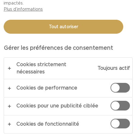
impactés.
PROSCIUTTO, POIVRONS
Plus d’informations
GRILLÉS ET HAVARTI ÂGÉ
Tout autoriser
CASTELLO
Gérer les préférences de consentement
COPIER LE LIEN
IMPRIMER
Cookies strictement
Toujours actif
nécessaires
Cookies de performance
INGRÉDIENTS
Cookies pour une publicité ciblée
4 portions
1 tête d' endive belge
Cookies de fonctionnalité
8 à 10 tranches de prosciutto