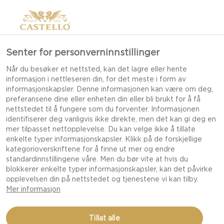
Senter for personverninnstillinger
5 ENKLE OSTESNACK
Når du besøker et nettsted, kan det lagre eller hente
informasjon i nettleseren din, for det meste i form av
MED CASTELLO MINI
informasjonskapsler. Denne informasjonen kan være om deg,
CHEESES
preferansene dine eller enheten din eller bli brukt for å få
nettstedet til å fungere som du forventer. Informasjonen
identifiserer deg vanligvis ikke direkte, men det kan gi deg en
mer tilpasset nettopplevelse. Du kan velge ikke å tillate
enkelte typer informasjonskapsler. Klikk på de forskjellige
Det spiller ingen rolle om du ønsker noe luksuriøst
kategorioverskriftene for å finne ut mer og endre
til helgen eller bare trenger en smak av noe godt
standardinnstillingene våre. Men du bør vite at hvis du
blokkerer enkelte typer informasjonskapsler, kan det påvirke
i en ellers gjennomsnittlig hverdag. Med Castello
opplevelsen din på nettstedet og tjenestene vi kan tilby.
Mini Cheeses kan du skape dine egne spesielle
Mer informasjon
øyeblikk når som helst. Her har vi samlet noen av
våre favoritt ideer til 5 enkle ostesnacks du kan
Tillat alle