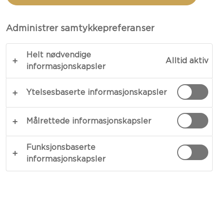
Administrer samtykkepreferanser
Helt nødvendige
Alltid aktiv
informasjonskapsler
Ytelsesbaserte informasjonskapsler
OSTETYPE
Målrettede informasjonskapsler
ANLEDNING
Funksjonsbaserte
informasjonskapsler
MÅLTIDSTYPE
RETTER