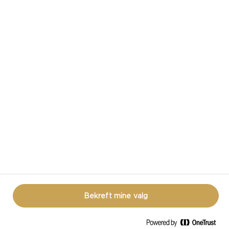
CASTELLO I SOSIALE MEDIER
VILKÅR FOR BRUK
COOKIE INFORMASJON
PERSONVERNERKLÆRING
LÆR MER
Bekreft mine valg
© CASTELLO 2014 - 2026