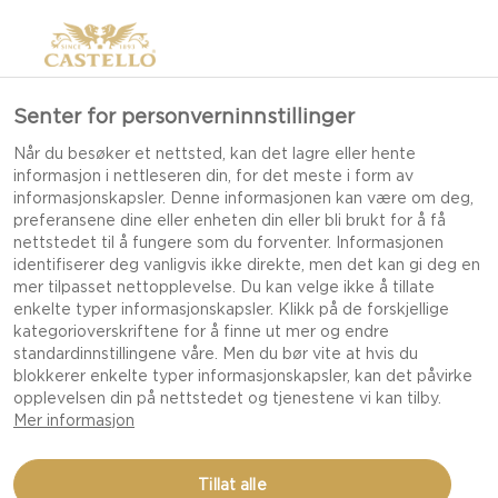
>
Senter for personverninnstillinger
Når du besøker et nettsted, kan det lagre eller hente
informasjon i nettleseren din, for det meste i form av
informasjonskapsler. Denne informasjonen kan være om deg,
preferansene dine eller enheten din eller bli brukt for å få
nettstedet til å fungere som du forventer. Informasjonen
identifiserer deg vanligvis ikke direkte, men det kan gi deg en
mer tilpasset nettopplevelse. Du kan velge ikke å tillate
enkelte typer informasjonskapsler. Klikk på de forskjellige
OSTEFAT-OPPSKRIFTER
kategorioverskriftene for å finne ut mer og endre
standardinnstillingene våre. Men du bør vite at hvis du
blokkerer enkelte typer informasjonskapsler, kan det påvirke
opplevelsen din på nettstedet og tjenestene vi kan tilby.
LAG ET IMPONERENDE OSTEFAT MED
Mer informasjon
PERFEKTE KOMBINASJONER OG INSPIRASJON
TIL ENKEL SERVERING.
Tillat alle