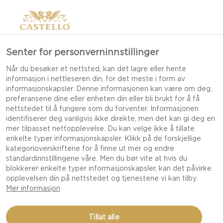
Senter for personverninnstillinger
Når du besøker et nettsted, kan det lagre eller hente
informasjon i nettleseren din, for det meste i form av
informasjonskapsler. Denne informasjonen kan være om deg,
preferansene dine eller enheten din eller bli brukt for å få
nettstedet til å fungere som du forventer. Informasjonen
identifiserer deg vanligvis ikke direkte, men det kan gi deg en
MER BÆREKRAFTIG
mer tilpasset nettopplevelse. Du kan velge ikke å tillate
EMBALLASJE
enkelte typer informasjonskapsler. Klikk på de forskjellige
kategorioverskriftene for å finne ut mer og endre
standardinnstillingene våre. Men du bør vite at hvis du
blokkerer enkelte typer informasjonskapsler, kan det påvirke
VI JOBBER MED EN AMBIASJON OM AT VÅR
opplevelsen din på nettstedet og tjenestene vi kan tilby.
EMBALLASJE SKAL VÆRE 100%
Mer informasjon
RESIRKULERBAR OG FORNYBAR INNEN 2026.
Tillat alle